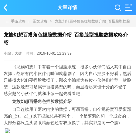
文章详情
→
手游攻略
→
图文攻略
>
龙族幻想百搭角色捏脸数据介绍_百搭脸型捏脸
数据攻略介绍
龙族幻想百搭角色捏脸数据介绍_百搭脸型捏脸数据攻略介
绍
小编：
大雄
时间：
2019-10-01 12:29:39
《龙族幻想》中有着一个捏脸系统，很多小伙伴们陷入其中自由
发挥，然后有的小伙伴们瞬间就悲剧了，因为自己捏脸不好看，然后
只能找大佬们要捏脸数据了，那么小编就为各位小伙伴们推荐一款脸
型，这款脸型可是属于百搭类型的哟，而且看起来也十分的不错了，
感兴趣的小伙伴们就和小编一起去看看吧。
龙族幻想百搭角色捏脸数据介绍
自己连续用了两次内测的数据，可谓百搭，自个觉得蛮可爱蛮漂
亮的_(:з」∠)_(以下捏脸总共有两个，一个是萝莉的和一个成女的，
大部分都只是头发眼睛颜色还有衣服换了，其实都是同一个脸)