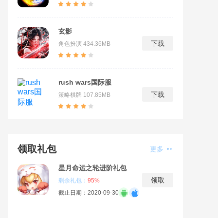
玄影
下载
角色扮演
434.36MB
rush wars国际服
下载
策略棋牌
107.85MB
领取礼包
更多
星月命运之轮进阶礼包
领取
剩余礼包：
95%
截止日期：2020-09-30