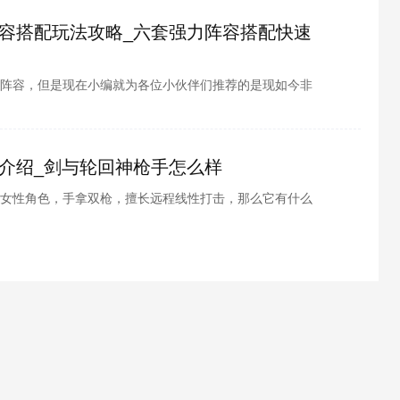
容搭配玩法攻略_六套强力阵容搭配快速
阵容，但是现在小编就为各位小伙伴们推荐的是现如今非
就有小伙伴们就问了，这强力的六大强力阵容是那六大阵
羁绊效果是怎么样的呢，感兴趣的小伙伴们就和小编一起
介绍_剑与轮回神枪手怎么样
女性角色，手拿双枪，擅长远程线性打击，那么它有什么
什么呢？想必很多玩家也都想要了解吧，酷酷游戏小编为
能介绍，接下来就跟小编一起看看吧。