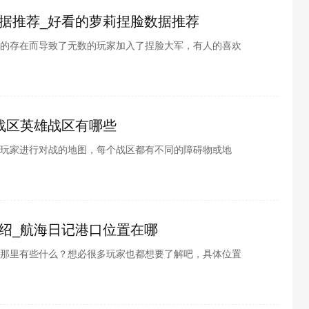
据推荐_好看的萝莉捏脸数据推荐
的存在而导致了无数的玩家加入了捏脸大军，有人的喜欢
喜欢萝莉，就捏一个萝莉，因为捏脸系统的存在也导致许
的玩家有福了，想知道为什么吗，那是因为小编把现如今
，那么感兴趣的小伙伴们就和小编一起去看看吧。
战区英雄战区有哪些
玩家进行对战的地图，每个战区都有不同的障碍物或地
玩家也都想要了解吧，酷酷游戏小编为各位整理了战区英
就跟小编一起看看吧
绍_航海日记港口位置在哪
那里有些什么？想必很多玩家也都想要了解吧，具体位置
小编为各位整理了航海日记港口位置介绍，接下来就跟小