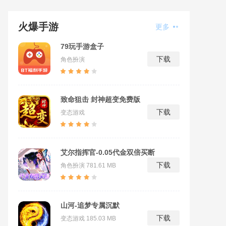
火爆手游
更多
79玩手游盒子
下载
角色扮演
致命狙击 封神超变免费版
下载
变态游戏
艾尔指挥官-0.05代金双倍买断
下载
角色扮演
781.61 MB
山河-追梦专属沉默
下载
变态游戏
185.03 MB