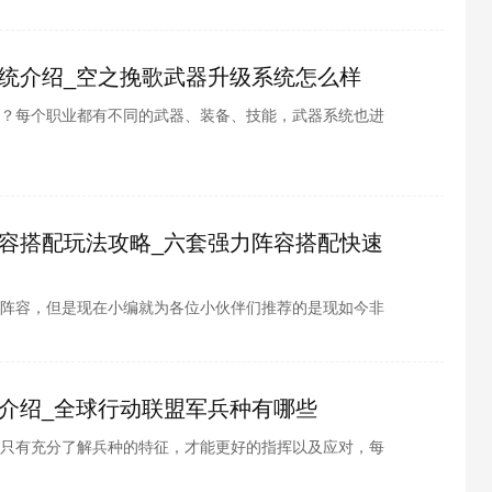
统介绍_空之挽歌武器升级系统怎么样
？每个职业都有不同的武器、装备、技能，武器系统也进
样的变化呢？酷酷游戏小编为各位整理了空之挽歌武器升
一起看看吧
容搭配玩法攻略_六套强力阵容搭配快速
阵容，但是现在小编就为各位小伙伴们推荐的是现如今非
就有小伙伴们就问了，这强力的六大强力阵容是那六大阵
羁绊效果是怎么样的呢，感兴趣的小伙伴们就和小编一起
介绍_全球行动联盟军兵种有哪些
只有充分了解兵种的特征，才能更好的指挥以及应对，每
想必各位玩家也都想要了解吧，酷酷游戏小编为各位整理