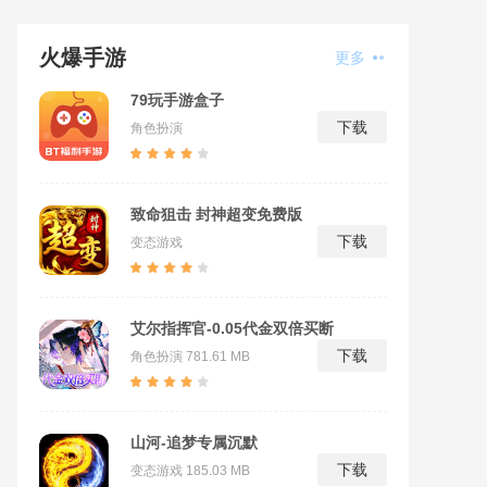
火爆手游
更多
79玩手游盒子
下载
角色扮演
致命狙击 封神超变免费版
下载
变态游戏
艾尔指挥官-0.05代金双倍买断
下载
角色扮演
781.61 MB
山河-追梦专属沉默
下载
变态游戏
185.03 MB