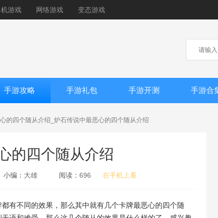
单机游戏
网络游戏
变态游戏
手游攻略
手游礼包
手游开测
手游合
心的四个随从介绍_炉石传说中最恶心的四个随从介绍
心的四个随从介绍
小编：
大雄
阅读：
696
在手机上看
牌都有不同的效果，那么其中就有几个卡牌最恶心的四个随
到无语和难受，那么这几个随从的效果是什么样的了，感兴趣