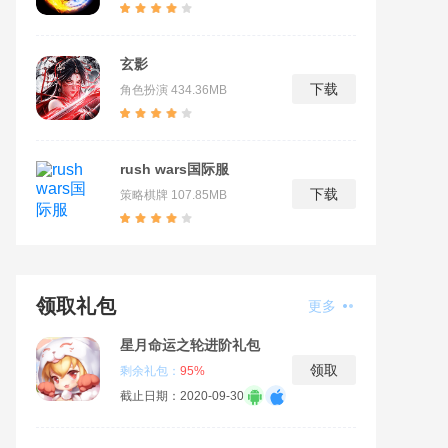
玄影
下载
角色扮演
434.36MB
rush wars国际服
下载
策略棋牌
107.85MB
领取礼包
更多
星月命运之轮进阶礼包
领取
剩余礼包：
95%
截止日期：2020-09-30