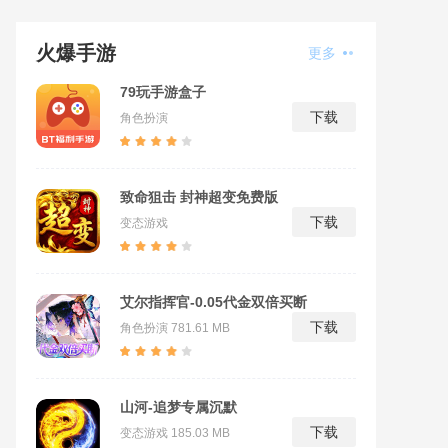
火爆手游
更多
79玩手游盒子
下载
角色扮演
致命狙击 封神超变免费版
下载
变态游戏
艾尔指挥官-0.05代金双倍买断
下载
角色扮演
781.61 MB
山河-追梦专属沉默
下载
变态游戏
185.03 MB