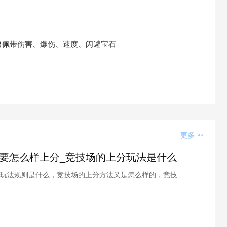
出佩带伤害、爆伤、速度、闪避宝石
更多
要怎么样上分_竞技场的上分玩法是什么
玩法规则是什么，竞技场的上分方法又是怎么样的，竞技
技场中的阵容搭配又是什么了，怎么样才能在竞技场中走
是各位小伙伴们都比较想知道的问题吧，那么接下来感兴
看看吧。