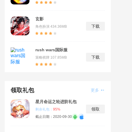
玄影
下载
角色扮演
434.36MB
rush wars国际服
下载
策略棋牌
107.85MB
领取礼包
更多
星月命运之轮进阶礼包
领取
剩余礼包：
95%
截止日期：2020-09-30