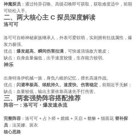
神魔探员
：通过特异召唤、高级召唤即可获取，获取难度适中，前期
可轻松入手。
二、两大核心主 C 探员深度解读
洛可可
洛可可自称神秘家族继承人，外表可爱软萌，实则拥有狂战属性，爆
发力极强。
优点：
爆发超高、瞬间伤害拉满
，可快速清场敌方脆皮；
缺点：自身血量偏低，出手速度较慢，生存能力较弱。
神乐
出身特洛伊机械一族，身负八岐的记忆，擅长高速作战。
优点：
闪避率极高、续航持久、速度快、伤害稳定
，前期近乎无解；
缺点：血量较低，输出主要依靠高速先手打伤害。
三、两套强势阵容搭配推荐
阵容一：洛可可・爆发速杀流
完整阵容
：洛可可 + 占卜师 + 嫦娥 + 天启 + 貔貅 + 猫面花
替补探
员
：法芙娜、斑衣
核心思路