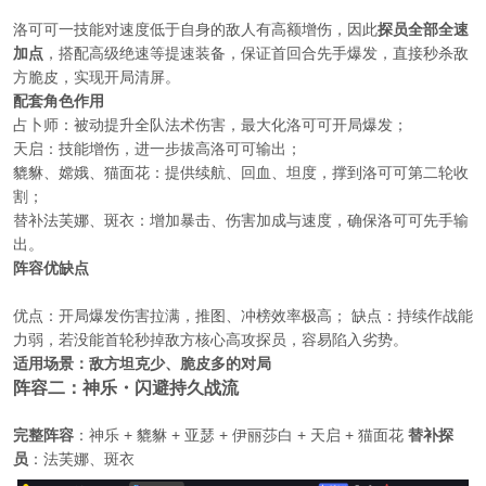
洛可可一技能对速度低于自身的敌人有高额增伤，因此
探员全部全速
加点
，搭配高级绝速等提速装备，保证首回合先手爆发，直接秒杀敌
方脆皮，实现开局清屏。
配套角色作用
占卜师：被动提升全队法术伤害，最大化洛可可开局爆发；
天启：技能增伤，进一步拔高洛可可输出；
貔貅、嫦娥、猫面花：提供续航、回血、坦度，撑到洛可可第二轮收
割；
替补法芙娜、斑衣：增加暴击、伤害加成与速度，确保洛可可先手输
出。
阵容优缺点
优点：开局爆发伤害拉满，推图、冲榜效率极高； 缺点：持续作战能
力弱，若没能首轮秒掉敌方核心高攻探员，容易陷入劣势。
适用场景：敌方坦克少、脆皮多的对局
阵容二：神乐・闪避持久战流
完整阵容
：神乐 + 貔貅 + 亚瑟 + 伊丽莎白 + 天启 + 猫面花
替补探
员
：法芙娜、斑衣