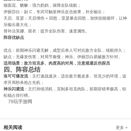
猫面花、貔貅：强力奶妈，保障全队续航；
伊丽莎白：副 C，专武可触发神乐反击效果，补全输出；
天启、亚瑟：天启增伤 + 回怒，亚瑟暴击回怒，加快技能循环，让神
乐输出最大化；
替补法芙娜、斑衣：提升全队伤害、速度属性。
阵容优缺点
优点：前期神乐闪避无解，成型后单人可对抗敌方全队，续航持久；
缺点：无爆发伤害，对局节奏慢；神乐、伊丽莎白易被敌方针对。
适用场景：敌方坦克多、肉度高的对局，注意规避反伤探员
四、阵容总结
洛可可爆发流
：主打速战速决，适合敌方脆皮多、坦克少的环境，追
求开局秒杀抢占先机；
神乐闪避流
：主打持续消耗，克制多坦克肉队，前期容错率极高，轻
松稳占排行榜。
79玩手游网
相关阅读
更多 +