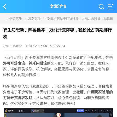
文章详情
→
手游攻略
→
游戏攻略
>
双生幻想新手阵容推荐｜万能开荒阵容，轻松抢
占前期排行榜
双生幻想新手阵容推荐｜万能开荒阵容，轻松抢占前期排行
榜
小编：
79wan
时间：
2026-05-15 21:27:24
《
双生幻想
》新手专属阵容指南来袭！针对萌新前期搭配难题，带来
洛可可爆发流、神乐闪避流
两套万能开荒阵容，适配白嫖、微肝玩
家，详解探员获取、核心解读、搭配思路与优劣势，掌握这套阵容，
轻松抢占前期排行榜！
很多萌新刚入坑《双生幻想》，不知道前期如何搭配探员，盲目培养
角色走了不少弯路。今天专门为大家整理一套
微肝、白嫖玩家通用的
万能开荒阵容攻略
，从探员获取、核心角色解读、两套强势阵容搭
配、优劣势分析全方位讲解，帮你快速冲榜！