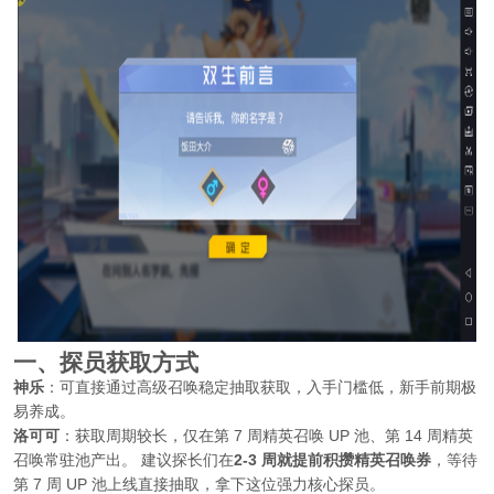
一、探员获取方式
神乐
：可直接通过高级召唤稳定抽取获取，入手门槛低，新手前期极
易养成。
洛可可
：获取周期较长，仅在第 7 周精英召唤 UP 池、第 14 周精英
召唤常驻池产出。 建议探长们在
2‑3 周就提前积攒精英召唤券
，等待
第 7 周 UP 池上线直接抽取，拿下这位强力核心探员。