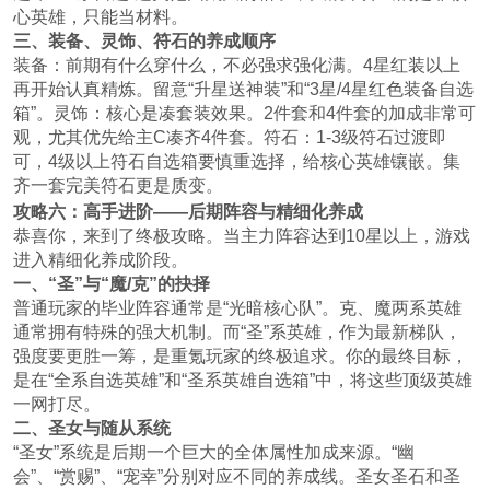
心英雄，只能当材料。
三、装备、灵饰、符石的养成顺序
装备：前期有什么穿什么，不必强求强化满。4星红装以上
再开始认真精炼。留意“升星送神装”和“3星/4星红色装备自选
箱”。灵饰：核心是凑套装效果。2件套和4件套的加成非常可
观，尤其优先给主C凑齐4件套。符石：1-3级符石过渡即
可，4级以上符石自选箱要慎重选择，给核心英雄镶嵌。集
齐一套完美符石更是质变。
攻略六：高手进阶——后期阵容与精细化养成
恭喜你，来到了终极攻略。当主力阵容达到10星以上，游戏
进入精细化养成阶段。
一、“圣”与“魔/克”的抉择
普通玩家的毕业阵容通常是“光暗核心队”。克、魔两系英雄
通常拥有特殊的强大机制。而“圣”系英雄，作为最新梯队，
强度要更胜一筹，是重氪玩家的终极追求。你的最终目标，
是在“全系自选英雄”和“圣系英雄自选箱”中，将这些顶级英雄
一网打尽。
二、圣女与随从系统
“圣女”系统是后期一个巨大的全体属性加成来源。“幽
会”、“赏赐”、“宠幸”分别对应不同的养成线。圣女圣石和圣