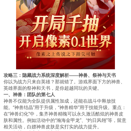
攻略三：隐藏战力系统深度解析——神兽、祭神与天书
你以为战力只来自英雄？那就错了。游戏界面下方的神兽、
英雄界面的祭神和天书，是你超越同玩的关键。
一、神兽：团队的第七人
神兽不仅能为全队提供属性加成，还能在战斗中释放技
能。“神兽结晶”用于升级，“神兽精华”用于技能升级。重点：
在“神兽幻化”中，集齐神兽精魄可以永久激活酷炫的神兽皮
肤和属性。例如活动中的“瀚海金甲龙”、“灼日风翎”等，留意
相关活动，白嫖神兽皮肤是实打实的战力提升。