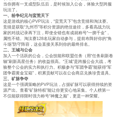
当你拥有一支成型队伍后，是时候加入公会，体验大型跨服
玩法了。
一、纷争纪元与蛮荒天下
这是游戏的核心PVP玩法，“蛮荒天下”包含竞猜和淘汰赛。
竞猜是获取“九州币”等积分资源的绝佳途径，多看高战力玩
家的对战记录再下注，即使全错也有成就称号“一掷千金”，
属性不错。淘汰赛128名玩家自动参与，提前布阵好你的“角
斗场”防守阵容，这会直接关系到你的最终排名。
二、王城与公会
加入一个活跃的公会，公会技能和联盟任务（用“任务刷新卷
轴”刷新高星任务）的收益很高。“王城”是跨服公会大战，考
验整个公会的实力和执行力。积极参与“军团争霸”能获得“军
团争霸黄金宝箱”，积累贡献可以在公会商店兑换珍贵道具。
三、矿脉争夺
这是一个强调策略的PVP玩法，占据矿脉可以获得持续的资
源产出。查看“矿脉特权”能让你更安心地采集。个人榜第一
不仅能获得限时强力称号“神魔之巅”，更是一种荣耀。