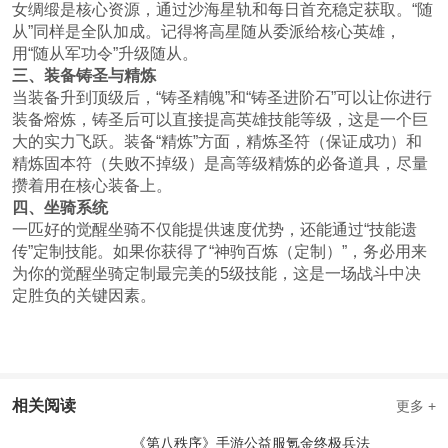
女绸缎是核心资源，通过沙海星轨和每日首充稳定获取。“随
从”同样是全队加成。记得将高星随从委派给核心英雄，
用“随从军功令”升级随从。
三、装备铸圣与精炼
当装备升到顶级后，“铸圣精魄”和“铸圣进阶石”可以让你进行
装备熔炼，铸圣后可以直接提高英雄技能等级，这是一个巨
大的实力飞跃。装备“精炼”方面，精炼圣符（保证成功）和
精炼固本符（失败不掉级）是高等级精炼的必备道具，尽量
攒着用在核心装备上。
四、坐骑系统
一匹好的觉醒坐骑不仅能提供速度优势，还能通过“技能遗
传”定制技能。如果你获得了“神驹百炼（定制）”，务必用来
为你的觉醒坐骑定制最完美的5级技能，这是一场战斗中决
定胜负的关键因素。
相关阅读
更多 +
《第八秩序》手游公益服氪金终极兵法