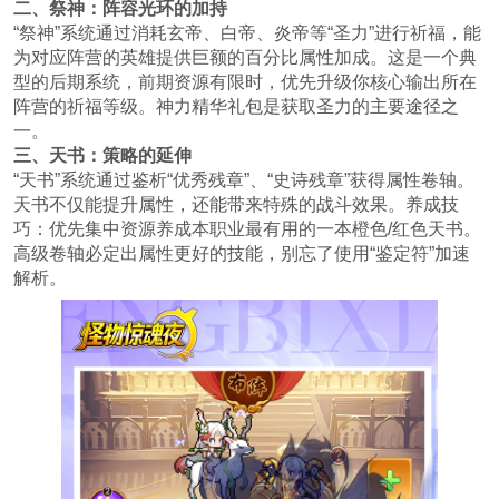
二、祭神：阵容光环的加持
“祭神”系统通过消耗玄帝、白帝、炎帝等“圣力”进行祈福，能
为对应阵营的英雄提供巨额的百分比属性加成。这是一个典
型的后期系统，前期资源有限时，优先升级你核心输出所在
阵营的祈福等级。神力精华礼包是获取圣力的主要途径之
一。
三、天书：策略的延伸
“天书”系统通过鉴析“优秀残章”、“史诗残章”获得属性卷轴。
天书不仅能提升属性，还能带来特殊的战斗效果。养成技
巧：优先集中资源养成本职业最有用的一本橙色/红色天书。
高级卷轴必定出属性更好的技能，别忘了使用“鉴定符”加速
解析。