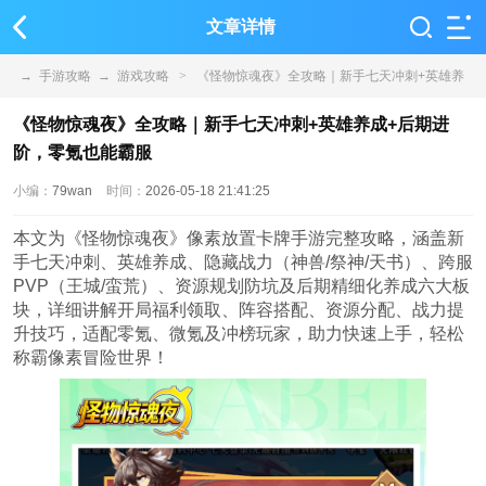
文章详情
→
手游攻略
→
游戏攻略
>
《怪物惊魂夜》全攻略｜新手七天冲刺+英雄养
成+后期进阶，零氪也能霸服
《怪物惊魂夜》全攻略｜新手七天冲刺+英雄养成+后期进
阶，零氪也能霸服
小编：
79wan
时间：
2026-05-18 21:41:25
本文为《怪物惊魂夜》像素放置卡牌手游完整攻略，涵盖新
手七天冲刺、英雄养成、隐藏战力（神兽/祭神/天书）、跨服
PVP（王城/蛮荒）、资源规划防坑及后期精细化养成六大板
块，详细讲解开局福利领取、阵容搭配、资源分配、战力提
升技巧，适配零氪、微氪及冲榜玩家，助力快速上手，轻松
称霸像素冒险世界！