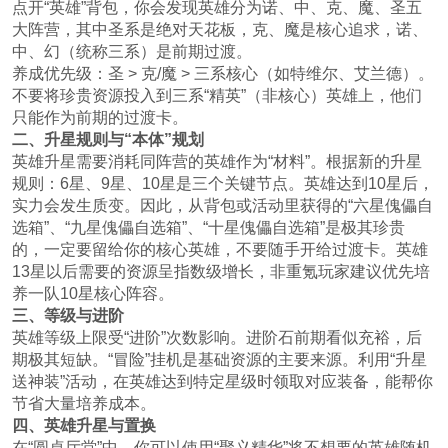
点开“英雄”背包，你会发现英雄分为诺、中、克、魔、圣五
大阵营，其中圣系是绝对天花板，克、魔是核心追求，诺、
中、幻（统称三系）是前期过渡。
养成优先级：圣 > 克/魔 > 三系核心（如特维尔、艾兰德）。
不要将珍贵资源投入到三系“精英”（非核心）英雄上，他们
只能作为前期的过渡卡。
二、升星规则与“本体”规划
英雄升星需要消耗同阵营的英雄作为“材料”。根据新的升星
规则：6星、9星、10星是三个关键节点。英雄达到10星后，
实力会发生质变。因此，从背包或活动里获得的“六星傀儡自
选箱”、“九星傀儡自选箱”、“十星傀儡自选箱”是极其珍贵
的，一定要留给你的核心英雄，不要随手开给过渡卡。英雄
13星以后需要的资源呈指数级增长，非重氪玩家建议优先培
养一队10星核心阵容。
三、等级与进阶
英雄等级上限受“进阶”次数影响。进阶石前期看似充裕，后
期极其短缺。“冒险”挂机是基础资源的主要来源。利用“升星
送神装”活动，在英雄达到特定星级时领取对应装备，能帮你
节省大量培养成本。
四、英雄升星与置换
在“圆桌厅堂”中，你可以使用“聚义精华”将不想要的英雄随机