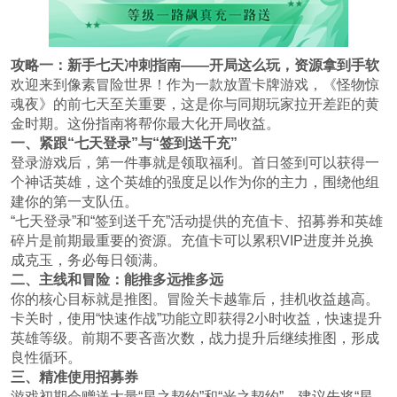
攻略一：新手七天冲刺指南——开局这么玩，资源拿到手软
欢迎来到像素冒险世界！作为一款放置卡牌游戏，《怪物惊
魂夜》的前七天至关重要，这是你与同期玩家拉开差距的黄
金时期。这份指南将帮你最大化开局收益。
一、紧跟“七天登录”与“签到送千充”
登录游戏后，第一件事就是领取福利。首日签到可以获得一
个神话英雄，这个英雄的强度足以作为你的主力，围绕他组
建你的第一支队伍。
“七天登录”和“签到送千充”活动提供的充值卡、招募券和英雄
碎片是前期最重要的资源。充值卡可以累积VIP进度并兑换
成克玉，务必每日领满。
二、主线和冒险：能推多远推多远
你的核心目标就是推图。冒险关卡越靠后，挂机收益越高。
卡关时，使用“快速作战”功能立即获得2小时收益，快速提升
英雄等级。前期不要吝啬次数，战力提升后继续推图，形成
良性循环。
三、精准使用招募券
游戏初期会赠送大量“星之契约”和“光之契约”。建议先将“星