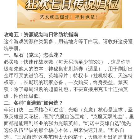
攻略五：资源规划与日常防坑指南
这个游戏资源种类繁多，用错地方等于白玩。请收好这份避
坑手册。
一、钻石（克玉）怎么花？
必买项：快速作战次数（每天买满至少前3次），这是你等
级领先他人的资本；神秘集市刷新券（适量），用于刷新出
金币可买的进阶石、英雄碎片；特权卡（挂机特权、天选特
权等），长期玩的玩家必备，一次购买，终身受益。禁买
项：除了每周限购的超值礼包，不要直接用克玉十连抽英
雄，性价比极低。
二、各种“自选箱”如何选？
牢记口诀：三系核心可过渡，光暗（克魔）核心是追求，圣
系英雄是天花板。看到“克魔自选宝箱”、“克魔无双礼盒”，里
面都是能用到毕业的强力光暗英雄。“幻诺中英雄自选”优先
选你队伍里缺的那个核心本体，用来快速升星。“五系自
选”、“三系自选”这类范围太大的箱子，大概率开出的是非核