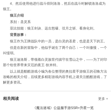
4、然后使用他进行战斗得到洛洛，然后在战斗时解锁洛洛成为
狼王。
狼王介绍
系别：圣灵系
亚比技能：狼王剑诀、远古怒嚎、弦月之斩、看身化剑。
背景故事：
狼王作为王牌战队中的一员，是白灵的圣君，也是是天下的王。
但是在新的冒险中，他似乎诞生了两个自己：一个叫傲慢，一个
叫懦弱。
狼王迪洛斯，带领着白灵族世代镇守在雪山之中，——为了封印
那个给世界带来灾厄的夜王·狄米特。
以上就是酷酷游戏小编为各位整理的奥拉星手游狼王的召唤方法
攻略的相关介绍，后续更多精彩游戏内容手机上请关注酷酷游戏，了
解更多资讯。
相关阅读
更多 +
《魔法迷域》公益服手游SSR+升星一览