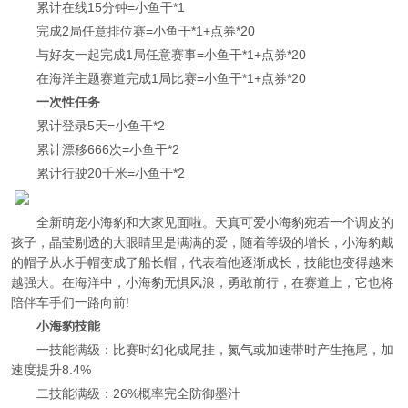
累计在线15分钟=小鱼干*1
完成2局任意排位赛=小鱼干*1+点券*20
与好友一起完成1局任意赛事=小鱼干*1+点券*20
在海洋主题赛道完成1局比赛=小鱼干*1+点券*20
一次性任务
累计登录5天=小鱼干*2
累计漂移666次=小鱼干*2
累计行驶20千米=小鱼干*2
全新萌宠小海豹和大家见面啦。天真可爱小海豹宛若一个调皮的
孩子，晶莹剔透的大眼睛里是满满的爱，随着等级的增长，小海豹戴
的帽子从水手帽变成了船长帽，代表着他逐渐成长，技能也变得越来
越强大。在海洋中，小海豹无惧风浪，勇敢前行，在赛道上，它也将
陪伴车手们一路向前!
小海豹技能
一技能满级：比赛时幻化成尾挂，氮气或加速带时产生拖尾，加
速度提升8.4%
二技能满级：26%概率完全防御墨汁