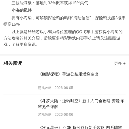
三技能满级：落地时33%概率获得15%集气
小海豹羁绊
拥有小海豹，可解锁探险鸭的羁绊“海陆信使”，探险鸭技能2概率
提高15%
以上就是酷酷游戏小编为各位整理的QQ飞车手游获得小海豹的
方法攻略的相关介绍，后续更多精彩游戏内容手机上请关注酷酷游
戏，了解更多资讯。
相关阅读
更多 +
《幽影探秘》手游公益服燃烧输出
游戏攻略
2026-06-05
《斗罗大陆：逆转时空》新手入门全攻略 资源阵
容氪金详解
游戏攻略
2026-08-06
《次元星姬》 0.05 折公益服新手攻略 四系阵容