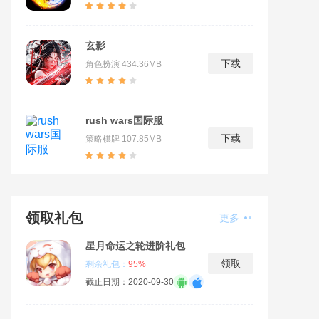
玄影
下载
角色扮演
434.36MB
rush wars国际服
下载
策略棋牌
107.85MB
领取礼包
更多
星月命运之轮进阶礼包
领取
剩余礼包：
95%
截止日期：2020-09-30