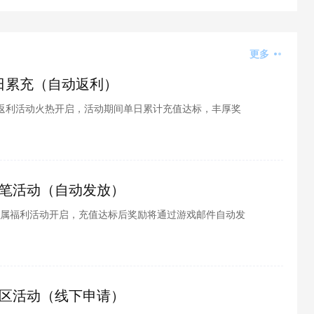
更多
单日累充（自动返利）
返利活动火热开启，活动期间单日累计充值达标，丰厚奖
需手动申请。奖励包含闪光性格礼包、个体值道具、SP
带物、升星资源等，助力快速养成满配主力精灵，大幅提升
笔活动（自动发放）
属福利活动开启，充值达标后奖励将通过游戏邮件自动发
量灵气、进化石等珍稀道具，助力探员养成，轻松闯荡异
区活动（线下申请）