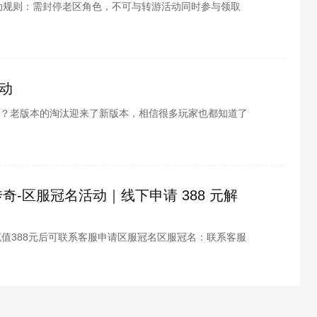
动规则：需封停老区角色，不可与转游活动同时参与领取
充值金额大于1000新区当前角色充值至少1000按当前
动
？老版本的淘汰迎来了新版本，相信很多玩家也都知道了
不知道具体活动内容，酷酷游戏小编为各位整理了超次元
接下来就跟小编一起看看吧。
奇-区服冠名活动｜线下申请 388 元解
充值388元后可联系客服申请区服冠名区服冠名：联系客服
违法词、敏感词、辱骂词等，冠名后的区服显示为：