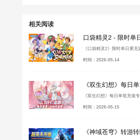
相关阅读
口袋精灵2 - 限时
《口袋精灵2》限时单日累充
励将游戏内邮件自动发放，无
时间：2026-05-14
精灵材料、Z 纯晶、橙色携
对战战力！
《双生幻想》每日单
《双生幻想》每日单笔充值专
放，可自选神魔精英探员、海
时间：2026-05-15
次元冒险世界
《神域苍穹》转游转