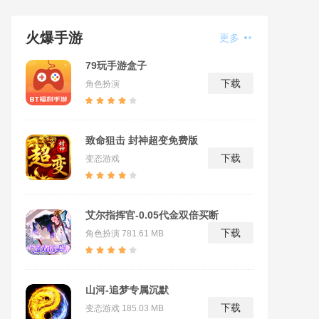
火爆手游
更多
79玩手游盒子
下载
角色扮演
致命狙击 封神超变免费版
下载
变态游戏
艾尔指挥官-0.05代金双倍买断
下载
角色扮演
781.61 MB
山河-追梦专属沉默
下载
变态游戏
185.03 MB