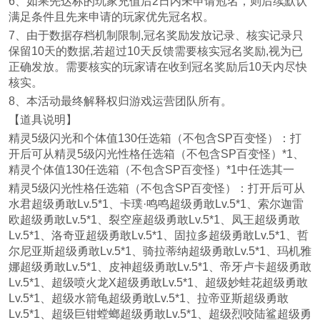
6、如果先达标的玩家充值后2日内未申请冠名，则后续默认
满足条件且先来申请的玩家优先冠名权。
7、由于数据存档机制限制,冠名奖励发放记录、核实记录只
保留10天的数据,若超过10天反馈需要核实冠名奖励,视为已
正确发放。需要核实的玩家请在收到冠名奖励后10天内尽快
核实。
8、本活动最终解释权归游戏运营团队所有。
【道具说明】
精灵5级闪光和个体值130任选箱（不包含SP百变怪）：打
开后可从精灵5级闪光性格任选箱（不包含SP百变怪）*1、
精灵个体值130任选箱（不包含SP百变怪）*1中任选其一
精灵5级闪光性格任选箱（不包含SP百变怪）：打开后可从
水君超级勇敢Lv.5*1、卡璞·鸣鸣超级勇敢Lv.5*1、索尔迦雷
欧超级勇敢Lv.5*1、裂空座超级勇敢Lv.5*1、凤王超级勇敢
Lv.5*1、洛奇亚超级勇敢Lv.5*1、固拉多超级勇敢Lv.5*1、哲
尔尼亚斯超级勇敢Lv.5*1、骑拉蒂纳超级勇敢Lv.5*1、玛机雅
娜超级勇敢Lv.5*1、皮神超级勇敢Lv.5*1、帝牙卢卡超级勇敢
Lv.5*1、超级喷火龙X超级勇敢Lv.5*1、超级妙蛙花超级勇敢
Lv.5*1、超级水箭龟超级勇敢Lv.5*1、拉帝亚斯超级勇敢
Lv.5*1、超级巨钳螳螂超级勇敢Lv.5*1、超级烈咬陆鲨超级勇