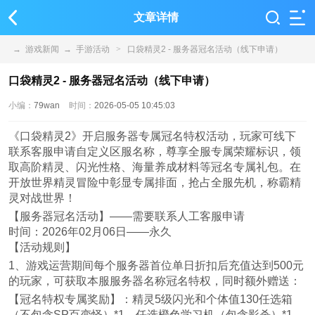
文章详情
→
游戏新闻
→
手游活动
>
口袋精灵2 - 服务器冠名活动（线下申请）
口袋精灵2 - 服务器冠名活动（线下申请）
小编：
79wan
时间：
2026-05-05 10:45:03
《口袋精灵2》开启服务器专属冠名特权活动，玩家可线下
联系客服申请自定义区服名称，尊享全服专属荣耀标识，领
取高阶精灵、闪光性格、海量养成材料等冠名专属礼包。在
开放世界精灵冒险中彰显专属排面，抢占全服先机，称霸精
灵对战世界！
【服务器冠名活动】——需要联系人工客服申请
时间：2026年02月06日——永久
【活动规则】
1、游戏运营期间每个服务器首位单日折扣后充值达到500元
的玩家，可获取本服服务器名称冠名特权，同时额外赠送：
【冠名特权专属奖励】：精灵5级闪光和个体值130任选箱
（不包含SP百变怪）*1、任选橙色学习机（包含影杀）*1、