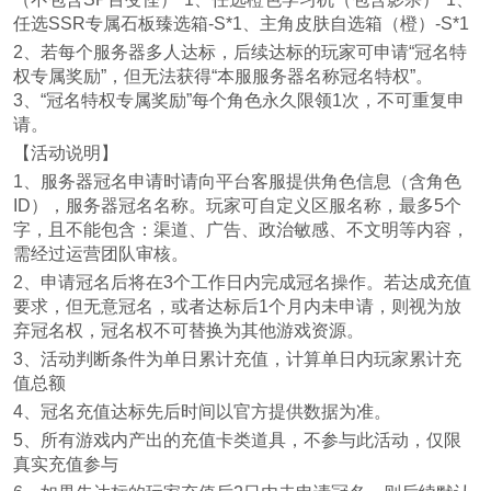
任选SSR专属石板臻选箱-S*1、主角皮肤自选箱（橙）-S*1
2、若每个服务器多人达标，后续达标的玩家可申请“冠名特
权专属奖励”，但无法获得“本服服务器名称冠名特权”。
3、“冠名特权专属奖励”每个角色永久限领1次，不可重复申
请。
【活动说明】
1、服务器冠名申请时请向平台客服提供角色信息（含角色
ID），服务器冠名名称。玩家可自定义区服名称，最多5个
字，且不能包含：渠道、广告、政治敏感、不文明等内容，
需经过运营团队审核。
2、申请冠名后将在3个工作日内完成冠名操作。若达成充值
要求，但无意冠名，或者达标后1个月内未申请，则视为放
弃冠名权，冠名权不可替换为其他游戏资源。
3、活动判断条件为单日累计充值，计算单日内玩家累计充
值总额
4、冠名充值达标先后时间以官方提供数据为准。
5、所有游戏内产出的充值卡类道具，不参与此活动，仅限
真实充值参与