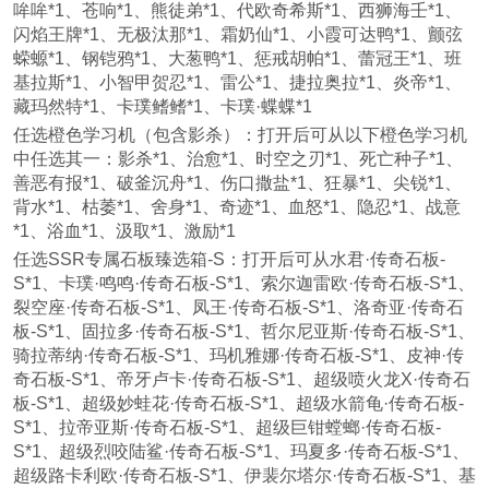
哞哞*1、苍响*1、熊徒弟*1、代欧奇希斯*1、西狮海壬*1、
闪焰王牌*1、无极汰那*1、霜奶仙*1、小霞可达鸭*1、颤弦
蝾螈*1、钢铠鸦*1、大葱鸭*1、惩戒胡帕*1、蕾冠王*1、班
基拉斯*1、小智甲贺忍*1、雷公*1、捷拉奥拉*1、炎帝*1、
藏玛然特*1、卡璞鳍鳍*1、卡璞·蝶蝶*1
任选橙色学习机（包含影杀）：打开后可从以下橙色学习机
中任选其一：影杀*1、治愈*1、时空之刃*1、死亡种子*1、
善恶有报*1、破釜沉舟*1、伤口撒盐*1、狂暴*1、尖锐*1、
背水*1、枯萎*1、舍身*1、奇迹*1、血怒*1、隐忍*1、战意
*1、浴血*1、汲取*1、激励*1
任选SSR专属石板臻选箱-S：打开后可从水君·传奇石板-
S*1、卡璞·鸣鸣·传奇石板-S*1、索尔迦雷欧·传奇石板-S*1、
裂空座·传奇石板-S*1、凤王·传奇石板-S*1、洛奇亚·传奇石
板-S*1、固拉多·传奇石板-S*1、哲尔尼亚斯·传奇石板-S*1、
骑拉蒂纳·传奇石板-S*1、玛机雅娜·传奇石板-S*1、皮神·传
奇石板-S*1、帝牙卢卡·传奇石板-S*1、超级喷火龙X·传奇石
板-S*1、超级妙蛙花·传奇石板-S*1、超级水箭龟·传奇石板-
S*1、拉帝亚斯·传奇石板-S*1、超级巨钳螳螂·传奇石板-
S*1、超级烈咬陆鲨·传奇石板-S*1、玛夏多·传奇石板-S*1、
超级路卡利欧·传奇石板-S*1、伊裴尔塔尔·传奇石板-S*1、基