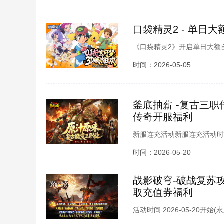
口袋精灵2 - 单日
《口袋精灵2》开启单日大额
奖励，包含闪光性格、个体值
时间：2026-05-05
珍稀道具，助力快速养成满配
釜底抽薪 -复古三职
传奇开服福利
新服连充活动新服连充活动时
取条件：达到充值领取2、返利
时间：2026-05-20
*5000W+斗笠碎片*999（绑
战影破穹-破战复苏攻
取充值券福利
活动时间 2026-05-20开始
充值卷*1 活动规则 1、活