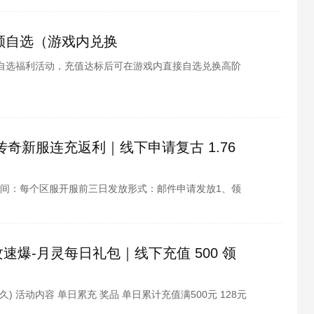
大额自选（游戏内兑换
自选福利活动，充值达标后可在游戏内直接自选兑换高阶
礼包、SP 精灵材料、橙色携带物、Z 纯晶、升星材料等
主力精灵，大幅提升战力，称霸精灵对战赛场！
传奇新服连充返利｜线下申请复古 1.76
间：每个区服开服前三日发放形式：邮件申请发放1、领
内容：第一天充值400元：元宝*40000+绑定金币
定）+勋
速爆-月灵每日礼包｜线下充值 500 领
(永久) 活动内容 单日累充 奖品 单日累计充值满500元 128元
动为单日累计充值活动，仅当天充值可申请，每