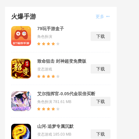
火爆手游
更多
79玩手游盒子
下载
角色扮演
致命狙击 封神超变免费版
下载
变态游戏
艾尔指挥官-0.05代金双倍买断
下载
角色扮演
781.61 MB
山河-追梦专属沉默
下载
变态游戏
185.03 MB