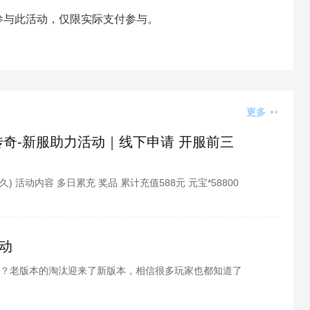
参与此活动，仅限实际支付参与。
更多
传奇-新服助力活动｜线下申请 开服前三
(永久) 活动内容 多日累充 奖品 累计充值588元 元宝*58800
100（绑定）+ 1万经验丹*88（绑定） 累计充值1
动
？老版本的淘汰迎来了新版本，相信很多玩家也都知道了
不知道具体活动内容，酷酷游戏小编为各位整理了超次元
接下来就跟小编一起看看吧。