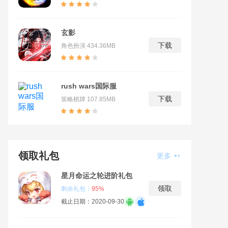
玄影
下载
角色扮演
434.36MB
rush wars国际服
下载
策略棋牌
107.85MB
领取礼包
更多
星月命运之轮进阶礼包
领取
剩余礼包：
95%
截止日期：2020-09-30