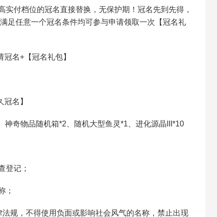
高实付档位的冠名直接替换，无保护期！冠名先到先得，
者满足任意一个冠名条件均可参与申请领取一次【冠名礼
请冠名+【冠名礼包】
久冠名】
、神奇物品随机箱*2、随机大型鱼灵*1、进化源晶III*10
查登记；
称；
律法规，不得使用负面或影响社会风气的名称，禁止出现