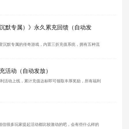
12%、攻魔道+12%、双防加成+12%、PK增伤+5%第二
沉默专属）》永久累充回馈（自动发
微变沉默专属的传奇游戏，内置三折充值系统，拥有五种流
传奇的经典玩法，快来邀请兄弟一起重聚热血，尽情体验
等级战力，助你登上传奇王座；续写当年未曾拥有的传奇
充活动（自动发放）
利活动上线，累计充值达标即可领取丰厚奖励，所有福利
、海量养成材料、稀有道具等，助力快速提升战力，轻松
相信很多玩家提起活动都比较激动的吧，会有些什么样的