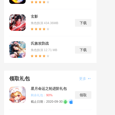
玄影
下载
角色扮演
434.36MB
氏族攻防战
下载
角色扮演
12.71 MB
领取礼包
更多
星月命运之轮进阶礼包
领取
剩余礼包：
90%
截止日期：2020-09-30