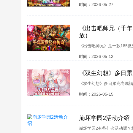
充2000称号属性：血量增幅+
时间：2026-05-27
档累充5000称号属性
《出击吧师兄（千年
放）
《出击吧师兄》是一款185
派可自由切换流派，沉默专属
时间：2026-05-12
不一样的传奇战斗；一路提升
神话！
《双生幻想》多日累
《双生幻想》多日累充专属福
全程自动发放，包含高阶探员
时间：2026-05-15
探索异次元冒险世界。
崩坏学园2活动介绍
崩坏学园2有些什么活动呢？