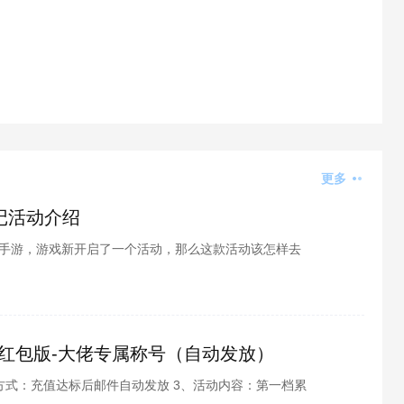
更多
记活动介绍
元手游，游戏新开启了一个活动，那么这款活动该怎样去
解吧，酷酷游戏小编为各位整理了崩坏3希儿的量子日记
起看看吧。
8红包版-大佬专属称号（自动发放）
放方式：充值达标后邮件自动发放 3、活动内容：第一档累