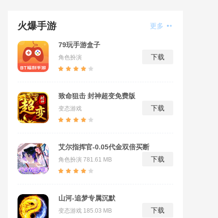
火爆手游
更多
79玩手游盒子
下载
角色扮演
致命狙击 封神超变免费版
下载
变态游戏
艾尔指挥官-0.05代金双倍买断
下载
角色扮演
781.61 MB
山河-追梦专属沉默
下载
变态游戏
185.03 MB