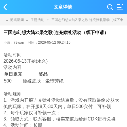
文章详情
→
游戏新闻
→
手游活动
>
三国志幻想大陆2:枭之歌-连充赠礼活动（线下申
请）
三国志幻想大陆2:枭之歌-连充赠礼活动（线下申请）
小编：
79wan
时间：
2026-05-12 09:24:15
活动时间
2026-05-13开始(永久)
活动内容
单日累充
奖品
500
甄姬皮肤：尘镜芳绝
活动规则
1、游戏内开服连充赠礼活动结束后，没有获取最终皮肤大
奖的玩家，在开服8天-30天内，单日500实付，可补领
2、每个玩家仅可补领一次；
3、领取方式：联系客服，核实充值后给到CDK进行兑换
4、活动时间：长期