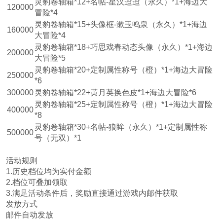
灵豹卷轴箱*12+名帖-星汉迢迢（永久）*1+海边大
120000
冒险*4
灵豹卷轴箱*15+头像框-漱玉鸣泉（永久）*1+海边
160000
大冒险*4
灵豹卷轴箱*18+巧思戏春动态头像（永久）*1+海边
200000
大冒险*5
灵豹卷轴箱*20+定制属性称号（橙）*1+海边大冒险
250000
*6
300000
灵豹卷轴箱*22+黄月英换色皮*1+海边大冒险*6
灵豹卷轴箱*25+定制属性称号（橙）*1+海边大冒险
400000
*8
灵豹卷轴箱*30+名帖-狼眸（永久）*1+定制属性称
500000
号（无双）*1
活动规则
1.历史档位均为实付金额
2.档位可叠加领取
3.满足活动条件后，奖励直接通过游戏内邮件获取
发放方式
邮件自动发放