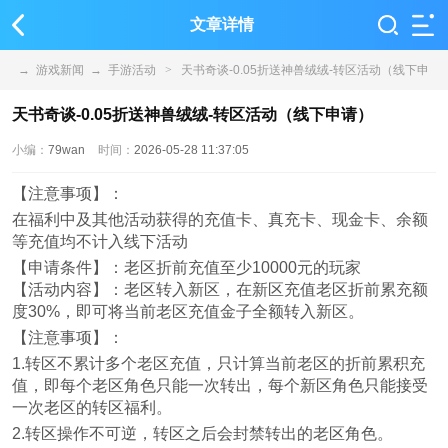
文章详情
→
游戏新闻
→
手游活动
>
天书奇谈-0.05折送神兽绒绒-转区活动（线下申
请）
天书奇谈-0.05折送神兽绒绒-转区活动（线下申请）
小编：
79wan
时间：
2026-05-28 11:37:05
【注意事项】：
在福利中及其他活动获得的充值卡、真充卡、现金卡、余额
等充值均不计入线下活动
【申请条件】：老区折前充值至少10000元的玩家
【活动内容】：老区转入新区，在新区充值老区折前累充额
度30%，即可将当前老区充值金子全额转入新区。
【注意事项】：
1.转区不累计多个老区充值，只计算当前老区的折前累积充
值，即每个老区角色只能一次转出，每个新区角色只能接受
一次老区的转区福利。
2.转区操作不可逆，转区之后会封禁转出的老区角色。