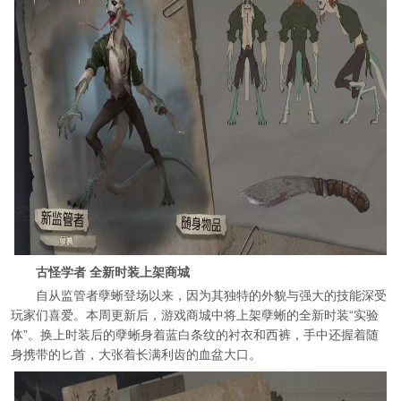
古怪学者 全新时装上架商城
自从监管者孽蜥登场以来，因为其独特的外貌与强大的技能深受
玩家们喜爱。本周更新后，游戏商城中将上架孽蜥的全新时装“实验
体”。换上时装后的孽蜥身着蓝白条纹的衬衣和西裤，手中还握着随
身携带的匕首，大张着长满利齿的血盆大口。