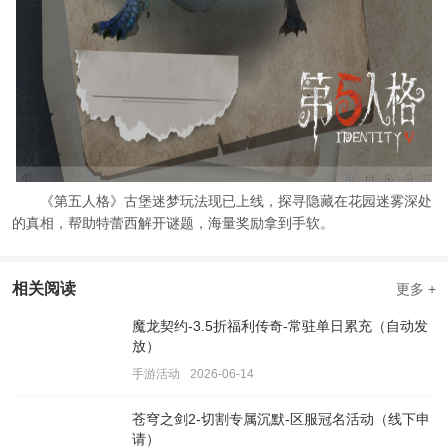
《第五人格》古堡迷梦玩法现已上线，探寻隐藏在花园迷雾深处
的真相，帮助特蕾西解开谜题，海量奖励拿到手软。
相关阅读
更多 +
魔龙契约-3.5折福利传奇-常驻单日累充（自动发
放）
手游活动
2026-06-14
苍穹之剑2-切割专属沉默-区服冠名活动（线下申
请）