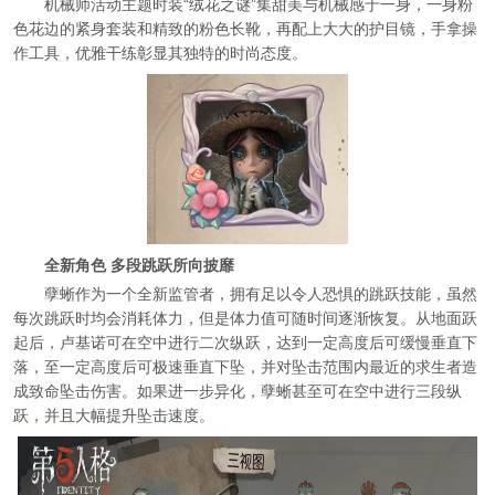
机械师活动主题时装“绒花之谜”集甜美与机械感于一身，一身粉
色花边的紧身套装和精致的粉色长靴，再配上大大的护目镜，手拿操
作工具，优雅干练彰显其独特的时尚态度。
全新角色 多段跳跃所向披靡
孽蜥作为一个全新监管者，拥有足以令人恐惧的跳跃技能，虽然
每次跳跃时均会消耗体力，但是体力值可随时间逐渐恢复。从地面跃
起后，卢基诺可在空中进行二次纵跃，达到一定高度后可缓慢垂直下
落，至一定高度后可极速垂直下坠，并对坠击范围内最近的求生者造
成致命坠击伤害。如果进一步异化，孽蜥甚至可在空中进行三段纵
跃，并且大幅提升坠击速度。