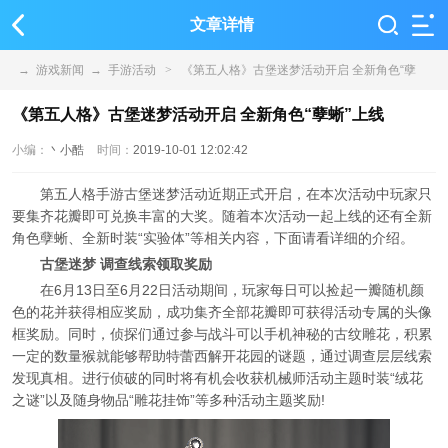
文章详情
→
游戏新闻
→
手游活动
>
《第五人格》古堡迷梦活动开启 全新角色“孽
蜥”上线
《第五人格》古堡迷梦活动开启 全新角色“孽蜥”上线
小编：
丶小酷
时间：
2019-10-01 12:02:42
第五人格手游古堡迷梦活动近期正式开启，在本次活动中玩家只
要集齐花瓣即可兑换丰富的大奖。随着本次活动一起上线的还有全新
角色孽蜥、全新时装“实验体”等相关内容，下面请看详细的介绍。
古堡迷梦 调查线索领取奖励
在6月13日至6月22日活动期间，玩家每日可以捡起一瓣随机颜
色的花并获得相应奖励，成功集齐全部花瓣即可获得活动专属的头像
框奖励。同时，侦探们通过参与战斗可以手机神秘的古纹雕花，积累
一定的数量猴就能够帮助特蕾西解开花园的谜题，通过调查层层线索
发现真相。进行侦破的同时将有机会收获机械师活动主题时装“绒花
之谜”以及随身物品“雕花挂饰”等多种活动主题奖励!