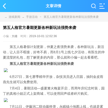
文章详情
→
游戏新闻
→
手游活动
>
第五人格官方暑期更新各种新玩法强势来袭
第五人格官方暑期更新各种新玩法强势来袭
小编：
大雄
时间：
2019-10-01 12:02:36
第五人格暑假计划更新，仲夏之夜强势来袭，各种新玩法，新活
动，让人目不暇接，好奇不易，而8月1号上线七夕活动，有医生的仲
夏流莹的礼包，想了解更多的内容，那么就和小编一起去看看吧。
第五人格官方暑期更新各种新玩法强势来袭
6月27日，第七赛季精华开放，杂技演员进入庄园，抽到金皮雨
燕先生就可以免费使用。
7月4日，暑期活动—盛夏篝火晚宴开启，而周年庆纪念时装，园
丁的真相小姐正式上架商城，可以使用回声或者碎片购买。
7月11日，伊藤润二联动最终弹，永眠镇小地图上线，也就是雾