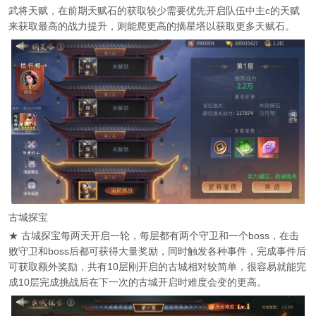
武将天赋，在前期天赋石的获取较少需要优先开启队伍中主c的天赋
来获取最高的战力提升，则能爬更高的摘星塔以获取更多天赋石。
古城探宝
★ 古城探宝每两天开启一轮，每层都有两个守卫和一个boss，在击
败守卫和boss后都可获得大量奖励，同时触发各种事件，完成事件后
可获取额外奖励，共有10层刚开启的古城相对较简单，很容易就能完
成10层完成挑战后在下一次的古城开启时难度会变的更高。