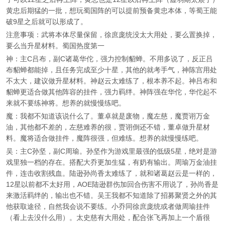
黄忠后期猛的一批，想玩蜀国阵的可以提前预备黄忠本体，等蜀王能
破9星之后就可以形成了。
注意事项：武将本体尽量保留，徐庶庞统没太大用处，要么置换掉，
要么当升星材料。蜀国热度第一
神：主C吕布，副C诸葛华佗，强力控制貂蝉。不用多说了，反正吕
布貂蝉都能掉，且任务完成至少十星，其他的就考手气，神陈宫用处
不太大，建议做升星材料。神赵云太难练了，根本养不起。神吕布和
貂蝉更适合做其他阵容的挂件，强力羁绊。神阵强在华佗，华佗起不
来就不要练神将。想养的就慢慢练吧。
魔：我都不知道该说什么了。董卓就是废物，魔左慈，魔贾诩万金
油，其他都不差的，左慈难养的很，贾诩倒还不错，董卓做升星材
料。魔将适合做挂件，魔阵很强，但难练。想养的就慢慢练吧。
吴：主C孙坚，副C周瑜。孙坚作为游戏里最强的低级5星，绝对是游
戏里独一档的存在。搭配大乔更加生猛，有奶有输出。周瑜万金油挂
件，连击收割残血。陆逊孙尚香太难练了，就和诸葛赵云是一样的，
12星以前都不太好用，AOE陆逊群伤加回合伤害不用说了，孙尚香是
来激活羁绊的，输出也不错。吴王我都不知道除了招募聚贤之外的其
他获取途径，自然我会说不要练。小乔同徐庶庞统或者做周瑜挂件
（看上去没什么用）。太史慈有大用处，配合张飞再加上一个盾很