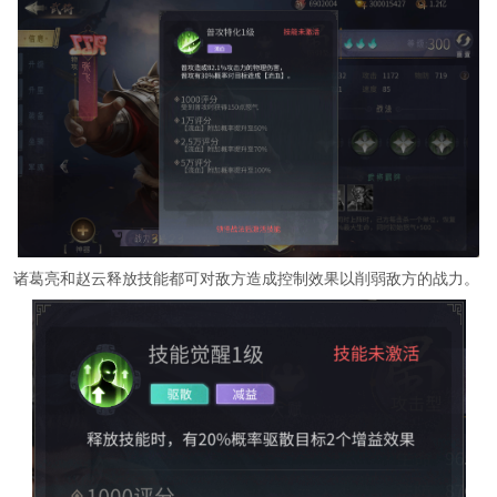
诸葛亮和赵云释放技能都可对敌方造成控制效果以削弱敌方的战力。