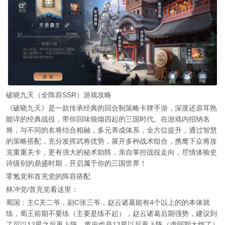
破晓九天（全阵容SSR）游戏攻略
《破晓九天》是一款传承经典的回合制策略卡牌手游，深度还原耳熟
能详的经典战役，带你回味狼烟四起的三国时代。在游戏内招纳名
将，与不同的名将结合相融，多元养成体系，全方位提升，通过智慧
的策略搭配，充分发挥武将优势，展开多种战术组合，携麾下众将攻
克重重关卡，更有强大的秘术助阵，亲自掌控战役走向，尽情体验史
诗级别的鼎盛时期，开启属于你的三国世界！
零氪党和首充党的阵容搭配
林冲党/首充党看这里：
蜀国：主C关二爷，副C张三爷，赵云诸葛能有4个以上的的本体就
练，蜀王前期不要练（主要是练不起），赵云诸葛后期强势，建议到
了可以12星之后再上阵，黄忠也是12星以后再上阵（虚弱期太烦了）