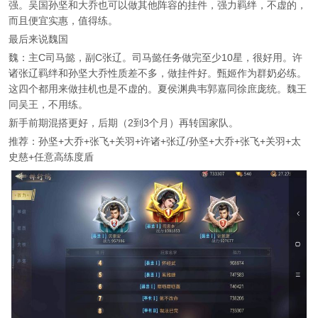
强。吴国孙坚和大乔也可以做其他阵容的挂件，强力羁绊，不虚的，
而且便宜实惠，值得练。
最后来说魏国
魏：主C司马懿，副C张辽。司马懿任务做完至少10星，很好用。许
诸张辽羁绊和孙坚大乔性质差不多，做挂件好。甄姬作为群奶必练。
这四个都用来做挂机也是不虚的。夏侯渊典韦郭嘉同徐庶庞统。魏王
同吴王，不用练。
新手前期混搭更好，后期（2到3个月）再转国家队。
推荐：孙坚+大乔+张飞+关羽+许诸+张辽/孙坚+大乔+张飞+关羽+太
史慈+任意高练度盾