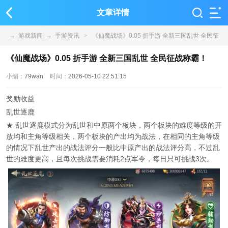
文章详情
→
游戏新闻
→
手游资讯
>
《仙魔战场》0.05 折手游 全新三国乱世 全民征
战称霸！
《仙魔战场》0.05 折手游 全新三国乱世 全民征战称霸！
小编：
79wan
时间：
2026-05-10 22:51:15
奖励收益
乱世逐鹿
★ 乱世逐鹿模式分为乱世和中原两个板块，两个板块的难度等级的开
放均和主角等级相关，两个板块的产出均为战法，在相同的主角等级
的情况下乱世产出的战法评分一般比中原产出的战法评分高，不过乱
世的难度更高，且每次挑战需要消耗2点军令，每日只可挑战3次。