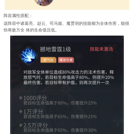
阵容属性搭配：
该阵容中诸葛亮、赵云、司马懿、魔贾诩的技能都为全体伤害，能很
快将敌方全 体的生命值压低。