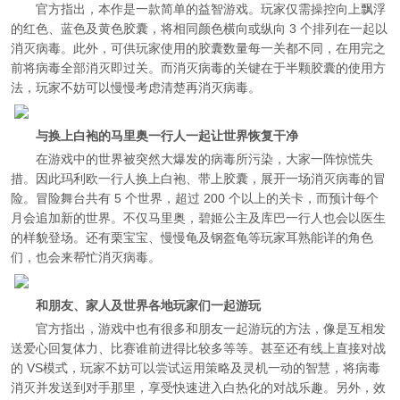
官方指出，本作是一款简单的益智游戏。玩家仅需操控向上飘浮
的红色、蓝色及黄色胶囊，将相同颜色横向或纵向 3 个排列在一起以
消灭病毒。此外，可供玩家使用的胶囊数量每一关都不同，在用完之
前将病毒全部消灭即过关。而消灭病毒的关键在于半颗胶囊的使用方
法，玩家不妨可以慢慢考虑清楚再消灭病毒。
与换上白袍的马里奥一行人一起让世界恢复干净
在游戏中的世界被突然大爆发的病毒所污染，大家一阵惊慌失
措。因此玛利欧一行人换上白袍、带上胶囊，展开一场消灭病毒的冒
险。冒险舞台共有 5 个世界，超过 200 个以上的关卡，而预计每个
月会追加新的世界。不仅马里奥，碧姬公主及库巴一行人也会以医生
的样貌登场。还有栗宝宝、慢慢龟及钢盔龟等玩家耳熟能详的角色
们，也会来帮忙消灭病毒。
和朋友、家人及世界各地玩家们一起游玩
官方指出，游戏中也有很多和朋友一起游玩的方法，像是互相发
送爱心回复体力、比赛谁前进得比较多等等。甚至还有线上直接对战
的 VS模式，玩家不妨可以尝试运用策略及灵机一动的智慧，将病毒
消灭并发送到对手那里，享受快速进入白热化的对战乐趣。另外，效