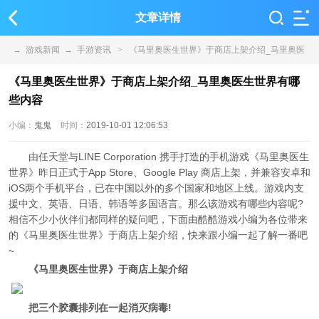
文章详情
→
游戏新闻
→
手游资讯
>
《马里奥医生世界》于商店上架介绍_马里奥医
生世界有哪些内容
《马里奥医生世界》于商店上架介绍_马里奥医生世界有哪
些内容
小编：
鬼鬼
时间：
2019-10-01 12:06:53
由任天堂与LINE Corporation 携手打造的手机游戏《马里奥医生
世界》昨日正式于App Store、Google Play 商店上架，并兼容安卓和
iOS两个手机平台，已在中国以外的多个国家和地区上线。游戏内支
援中文、英语、日语、韩语等多国语言。那么该游戏有哪些内容呢?
相信不少小伙伴们都同样的疑问吧，下面由酷酷游戏小编为各位带来
的《马里奥医生世界》于商店上架介绍，快来跟小编一起了解一番吧
~
《马里奥医生世界》于商店上架介绍
把三个胶囊排列在一起消灭病毒!