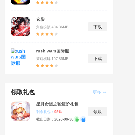
玄影
下载
角色扮演
434.36MB
rush wars国际服
下载
策略棋牌
107.85MB
领取礼包
更多
星月命运之轮进阶礼包
领取
剩余礼包：
95%
截止日期：2020-09-30