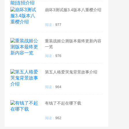
崩坏3测试服3.4版本八重樱介绍
阅读：
977
重装战姬公测版本最终更新内容
一览
阅读：
976
第五人格爱哭鬼背景故事介绍
阅读：
964
有钱了不起在哪下载
阅读：
962