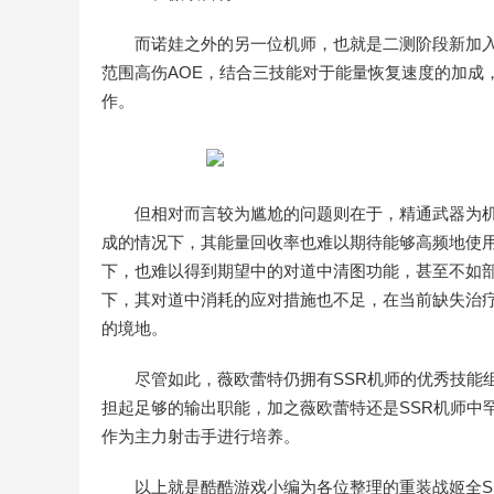
而诺娃之外的另一位机师，也就是二测阶段新加
范围高伤AOE，结合三技能对于能量恢复速度的加成
作。
但相对而言较为尴尬的问题则在于，精通武器为
成的情况下，其能量回收率也难以期待能够高频地使
下，也难以得到期望中的对道中清图功能，甚至不如部
下，其对道中消耗的应对措施也不足，在当前缺失治
的境地。
尽管如此，薇欧蕾特仍拥有SSR机师的优秀技能
担起足够的输出职能，加之薇欧蕾特还是SSR机师中
作为主力射击手进行培养。
以上就是酷酷游戏小编为各位整理的重装战姬全S