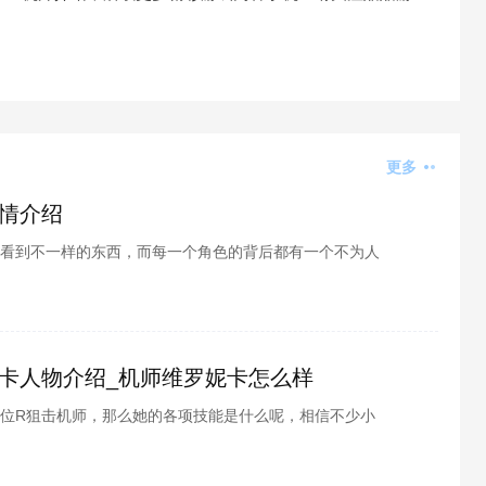
更多
情介绍
看到不一样的东西，而每一个角色的背后都有一个不为人
小伙伴们，讲解的是第五人格鹿头的背景故事，感兴趣的
吧。
卡人物介绍_机师维罗妮卡怎么样
位R狙击机师，那么她的各项技能是什么呢，相信不少小
由酷酷游戏小编为各位带来的重装战姬机师维罗妮卡人物
番吧~