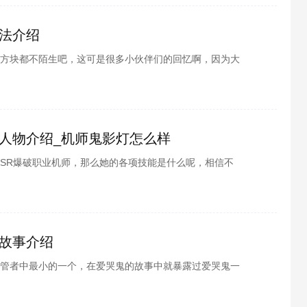
法介绍
方块都不陌生吧，这可是很多小伙伴们的回忆啊，因为大
也不示弱推出了俄罗斯方块大逃杀，而玩过的小伙伴们都
块大逃杀的玩法又是怎么样的的了，感兴趣的小伙伴们就
人物介绍_机师鬼影灯怎么样
SR爆破职业机师，那么她的各项技能是什么呢，相信不
下面由酷酷游戏小编为各位带来的重装战姬机师鬼影灯人
一番吧~
故事介绍
管者中最小的一个，在爱哭鬼的故事中就暴露过爱哭鬼一
了，那么爱哭鬼是如何变成监管者，感兴趣的小伙伴们就