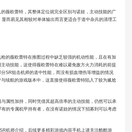
入的薇欧蕾特，其整体定位就完全区别与诺娃，主动技能的广
，显而易见其相较对单体输出而言更适合于道中杂兵的清理工
机枪的薇欧蕾特在推图过程中缺乏较强的机动性能，且在有加
用主动技能，这使得薇欧蕾特在难以避免敌方火力消耗的前提
分SR狙击机师的道中性能，而没有损血增伤等增益的情况
疗与续航的游戏版本中，这直接使得薇欧蕾特陷入了较为尴尬
组与属性加持，同时凭借其超高倍率的主动技能，仍然可以承
罕有的专属机甲持有者，在没有诺娃的情况下招募到可以考虑
SR机师介绍，后续更多精彩游戏内容手机上请关注酷酷游