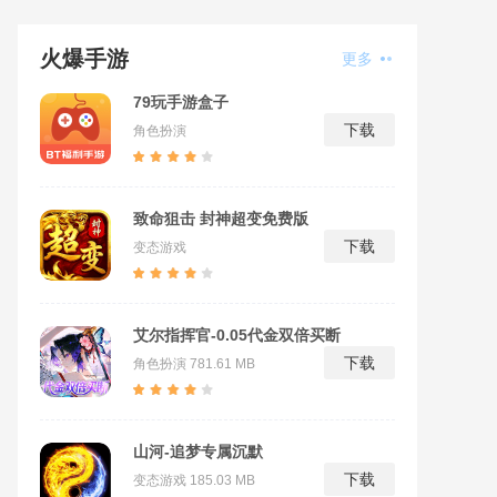
火爆手游
更多
79玩手游盒子
下载
角色扮演
致命狙击 封神超变免费版
下载
变态游戏
艾尔指挥官-0.05代金双倍买断
下载
角色扮演
781.61 MB
山河-追梦专属沉默
下载
变态游戏
185.03 MB