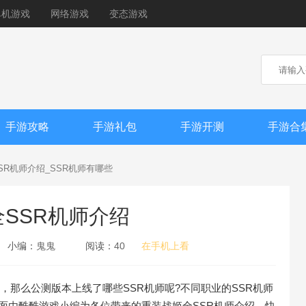
单机游戏
网络游戏
变态游戏
手游攻略
手游礼包
手游开测
手游合
SR机师介绍_SSR机师有哪些
SSR机师介绍
小编：
鬼鬼
阅读：
40
在手机上看
公测，那么公测版本上线了哪些SSR机师呢?不同职业的SSR机师
面由酷酷游戏小编为各位带来的重装战姬全SSR机师介绍，快