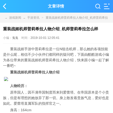
文章详情
→
游戏新闻
→
手游资讯
>
重装战姬机师普莉希拉人物介绍_机师普莉希拉
怎么样
重装战姬机师普莉希拉人物介绍_机师普莉希拉怎么样
小编：
鬼鬼
时间：
2019-10-01 12:05:41
重装战姬手游中普莉希拉是一位N狙击机师，那么她的各项技能
是什么呢，相信不少小伙伴们都同样的疑问吧，下面由酷酷游戏小编
为各位带来的重装战姬机师普莉希拉人物介绍，快来跟小编一起了解
一番吧~
重装战姬机师普莉希拉人物介绍
人物经历：
原帝国人，因不满帝国制度而来到爱蕾塔。在帝国原本是个小贵
族，但是有理想的她放弃了那一切。身上散发着贵族气息，爱好也是
如此。爱蕾塔直属军队的指挥官之一。
身高：164cm