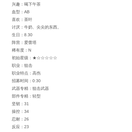
兴趣：喝下午茶
血型：AB
喜欢：茶叶
讨厌：牛奶、尖尖的东西。
生日：8.30
阵营：爱蕾塔
稀有度：N
初始星级：★☆☆☆☆☆
职业：狙击
职业特点：高伤
招募时间：0:30
武器专精：狙击武器
部件专精：轻型
坚韧：31
操控：34
忍耐：26
反应：23