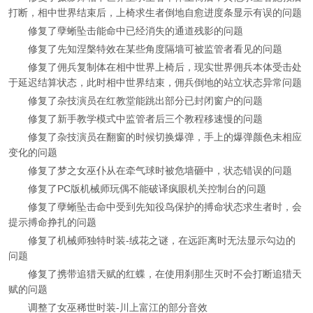
打断，相中世界结束后，上椅求生者倒地自愈进度条显示有误的问题
修复了孽蜥坠击能命中已经消失的通道残影的问题
修复了先知涅槃特效在某些角度隔墙可被监管者看见的问题
修复了佣兵复制体在相中世界上椅后，现实世界佣兵本体受击处
于延迟结算状态，此时相中世界结束，佣兵倒地的站立状态异常问题
修复了杂技演员在红教堂能跳出部分已封闭窗户的问题
修复了新手教学模式中监管者后三个教程移速慢的问题
修复了杂技演员在翻窗的时候切换爆弹，手上的爆弹颜色未相应
变化的问题
修复了梦之女巫仆从在牵气球时被危墙砸中，状态错误的问题
修复了PC版机械师玩偶不能破译疯眼机关控制台的问题
修复了孽蜥坠击命中受到先知役鸟保护的搏命状态求生者时，会
提示搏命挣扎的问题
修复了机械师独特时装-绒花之谜，在远距离时无法显示勾边的
问题
修复了携带追猎天赋的红蝶，在使用刹那生灭时不会打断追猎天
赋的问题
调整了女巫稀世时装-川上富江的部分音效