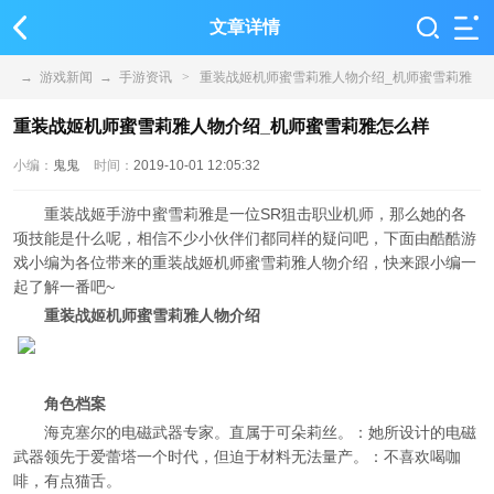
文章详情
→
游戏新闻
→
手游资讯
>
重装战姬机师蜜雪莉雅人物介绍_机师蜜雪莉雅
怎么样
重装战姬机师蜜雪莉雅人物介绍_机师蜜雪莉雅怎么样
小编：
鬼鬼
时间：
2019-10-01 12:05:32
重装战姬手游中蜜雪莉雅是一位SR狙击职业机师，那么她的各
项技能是什么呢，相信不少小伙伴们都同样的疑问吧，下面由酷酷游
戏小编为各位带来的重装战姬机师蜜雪莉雅人物介绍，快来跟小编一
起了解一番吧~
重装战姬机师蜜雪莉雅人物介绍
角色档案
海克塞尔的电磁武器专家。直属于可朵莉丝。：她所设计的电磁
武器领先于爱蕾塔一个时代，但迫于材料无法量产。：不喜欢喝咖
啡，有点猫舌。