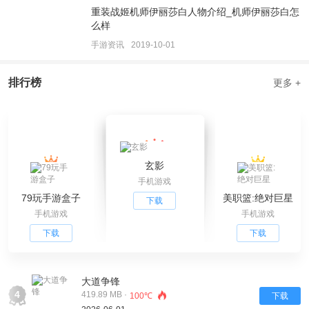
重装战姬机师伊丽莎白人物介绍_机师伊丽莎白怎
么样
手游资讯
2019-10-01
排行榜
更多 +
玄影
手机游戏
79玩手游盒子
美职篮:绝对巨星
下载
手机游戏
手机游戏
下载
下载
大道争锋
4
419.89 MB ·
100℃
下载