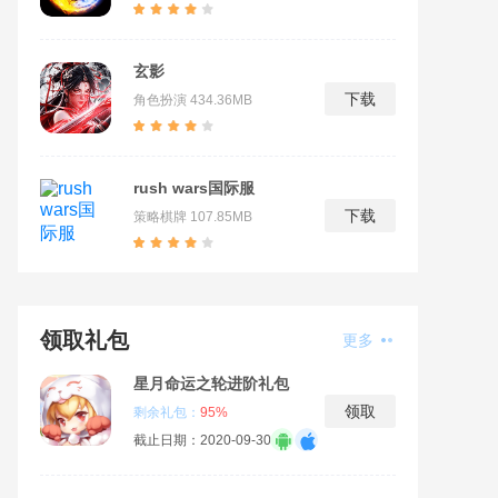
玄影
下载
角色扮演
434.36MB
rush wars国际服
下载
策略棋牌
107.85MB
领取礼包
更多
星月命运之轮进阶礼包
领取
剩余礼包：
95%
截止日期：2020-09-30