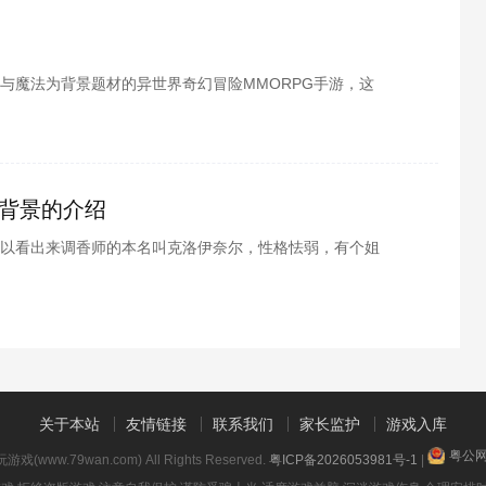
与魔法为背景题材的异世界奇幻冒险MMORPG手游，这
必各位玩家也都想要了解吧，酷酷游戏小编为各位整理了
下来就跟小编一起看看吧
背景的介绍
以看出来调香师的本名叫克洛伊奈尔，性格怯弱，有个姐
人关系却很好，那么是什么让妹妹克洛伊奈尔亲手杀死了
让克洛伊奈尔黑化的了，感兴趣的小伙伴们就和小编一起
关于本站
友情链接
联系我们
家长监护
游戏入库
粤公网安
9玩游戏(www.79wan.com) All Rights Reserved.
粤ICP备2026053981号-1
|