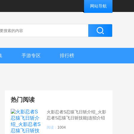
网站导航
集
手游专区
排行榜
热门阅读
火影忍者S忍猿飞日斩介绍_火影
忍者S忍猿飞日斩技能|连招介绍
阅读：
1004