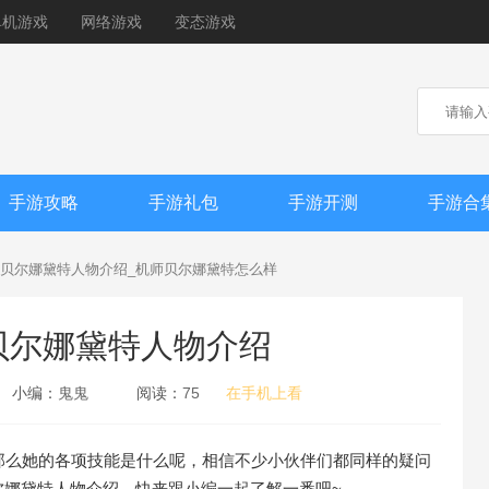
单机游戏
网络游戏
变态游戏
手游攻略
手游礼包
手游开测
手游合
贝尔娜黛特人物介绍_机师贝尔娜黛特怎么样
贝尔娜黛特人物介绍
小编：
鬼鬼
阅读：
75
在手机上看
那么她的各项技能是什么呢，相信不少小伙伴们都同样的疑问
尔娜黛特人物介绍，快来跟小编一起了解一番吧~