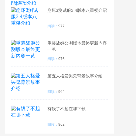
崩坏3测试服3.4版本八重樱介绍
阅读：
977
重装战姬公测版本最终更新内容
一览
阅读：
976
第五人格爱哭鬼背景故事介绍
阅读：
964
有钱了不起在哪下载
阅读：
962