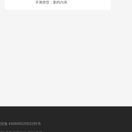
开测类型：
删档内测
备 44060602003295号