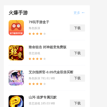
火爆手游
更多
79玩手游盒子
下载
角色扮演
致命狙击 封神超变免费版
下载
变态游戏
艾尔指挥官-0.05代金双倍买断
下载
角色扮演
781.61 MB
山河-追梦专属沉默
下载
变态游戏
185.03 MB