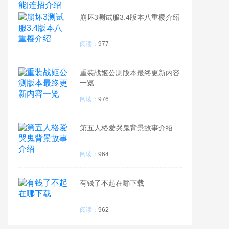
崩坏3测试服3.4版本八重樱介绍
阅读：
977
重装战姬公测版本最终更新内容
一览
阅读：
976
第五人格爱哭鬼背景故事介绍
阅读：
964
有钱了不起在哪下载
阅读：
962