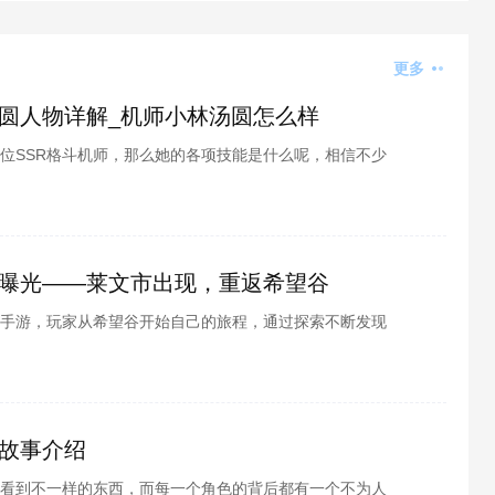
更多
圆人物详解_机师小林汤圆怎么样
位SSR格斗机师，那么她的各项技能是什么呢，相信不少
面由酷酷游戏小编为各位带来的重装战姬机师小林汤圆人
一番吧~
曝光——莱文市出现，重返希望谷
手游，玩家从希望谷开始自己的旅程，通过探索不断发现
日，官方又为玩家曝光了全新的地图情报。这一次，阿弗
同时指向了新的北陆城市——莱文市。
故事介绍
看到不一样的东西，而每一个角色的背后都有一个不为人