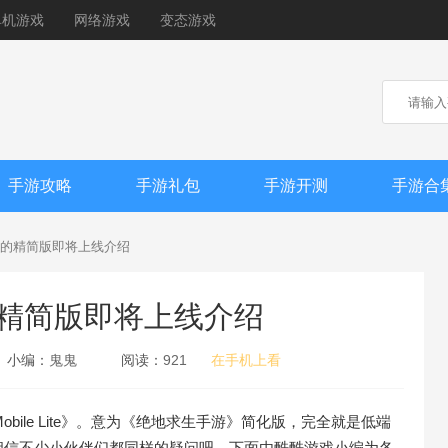
单机游戏
网络游戏
变态游戏
手游攻略
手游礼包
手游开测
手游合
的精简版即将上线介绍
精简版即将上线介绍
小编：
鬼鬼
阅读：
921
在手机上看
bile Lite》。意为《绝地求生手游》简化版，完全就是低端
相信不少小伙伴们都同样的疑问吧，下面由酷酷游戏小编为各