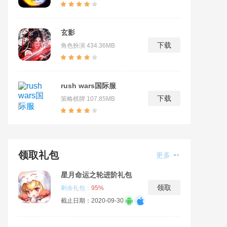
玄影
下载
角色扮演
434.36MB
rush wars国际服
下载
策略棋牌
107.85MB
领取礼包
更多
星月命运之轮进阶礼包
领取
剩余礼包：
95%
截止日期：2020-09-30