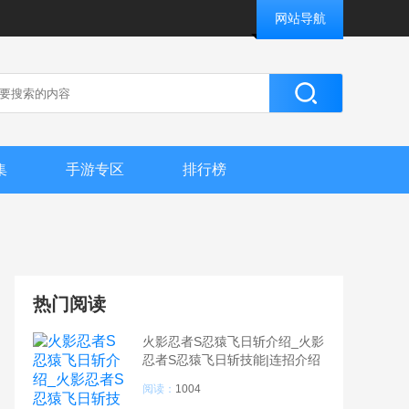
网站导航
集
手游专区
排行榜
热门阅读
火影忍者S忍猿飞日斩介绍_火影
忍者S忍猿飞日斩技能|连招介绍
阅读：
1004