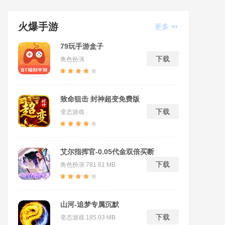
火爆手游
更多
79玩手游盒子
下载
角色扮演
致命狙击 封神超变免费版
下载
变态游戏
艾尔指挥官-0.05代金双倍买断
下载
角色扮演
781.61 MB
山河-追梦专属沉默
下载
变态游戏
185.03 MB