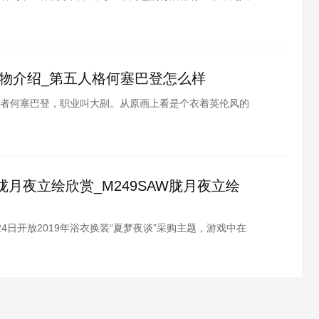
小伙伴们，讲解的是第五人格蜘蛛的背景故事，感兴趣的
吧。
物介绍_第五人格何塞巴登怎么样
者何塞巴登，职业叫大副。从原画上看是个衣着英伦风的
戏小编为各位带来的第五人格何塞巴登人物介绍，快来跟
W胧月夜立绘欣赏_M249SAW胧月夜立绘
4日开放2019年浴衣换装“夏梦夜谈”采购主题，游戏中在
M249 SAW的“胧月夜”。那么M249SAW胧月夜立绘
下面由酷酷游戏小编为各位带来的少女前线M249SAW胧
起了看看~