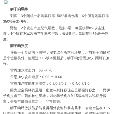
狮子狗羁绊
刺客：3个随机一名刺客获得150%暴击伤害，6个所有刺客获得
350%暴击伤害。
野性：2个攻击产生怒气层数，最多5层，每层获得8%攻击速
度，4个所有友军攻击产生怒气层数，最多5层，每层获得8%攻击速
度。
狮子狗强度
评价一个英雄厉不厉害，需要结合版本和环境，之前狮子狗确实
是个垃圾英雄，但经过9.15版本更新后，狮子狗(雷恩加尔)得到了加
强。
雷恩加尔攻击力：65 ⇒ 70
雷恩加尔攻击速度：0.55 ⇒ 0.60
雷恩加尔技能攻速增益：0.3/0.5/0.7 ⇒ 0.4/0.7/1.0
因为虚空羁绊的重组，虚空斗刺阵容现在是最强阵容之一，而狮
子狗是虚空斗刺的核心英雄，因此狮子狗在9.15版本可以说翻身做
主，是版本最强英雄之一，非常厉害。
狮子狗释放技能后能获得额外攻速和暴击几率，攻速增益在9.15
版本得到加强，暴击几率配合刺客的暴击伤害加成，使得狮子狗切起