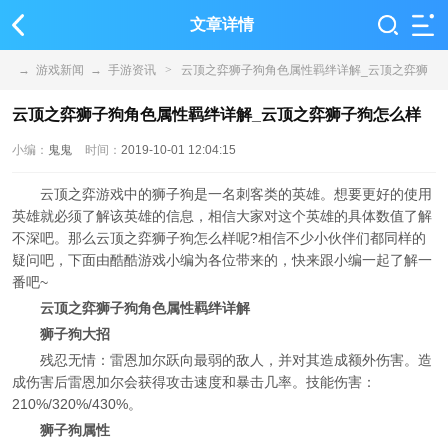
文章详情
→
游戏新闻
→
手游资讯
>
云顶之弈狮子狗角色属性羁绊详解_云顶之弈狮
子狗怎么样
云顶之弈狮子狗角色属性羁绊详解_云顶之弈狮子狗怎么样
小编：
鬼鬼
时间：
2019-10-01 12:04:15
云顶之弈游戏中的狮子狗是一名刺客类的英雄。想要更好的使用
英雄就必须了解该英雄的信息，相信大家对这个英雄的具体数值了解
不深吧。那么云顶之弈狮子狗怎么样呢?相信不少小伙伴们都同样的
疑问吧，下面由酷酷游戏小编为各位带来的，快来跟小编一起了解一
番吧~
云顶之弈狮子狗角色属性羁绊详解
狮子狗大招
残忍无情：雷恩加尔跃向最弱的敌人，并对其造成额外伤害。造
成伤害后雷恩加尔会获得攻击速度和暴击几率。技能伤害：
210%/320%/430%。
狮子狗属性