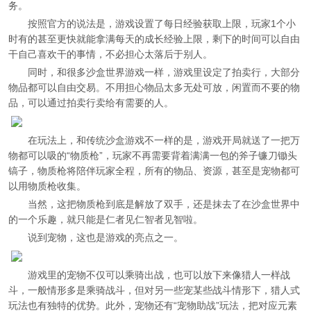
务。
按照官方的说法是，游戏设置了每日经验获取上限，玩家1个小
时有的甚至更快就能拿满每天的成长经验上限，剩下的时间可以自由
干自己喜欢干的事情，不必担心太落后于别人。
同时，和很多沙盒世界游戏一样，游戏里设定了拍卖行，大部分
物品都可以自由交易。不用担心物品太多无处可放，闲置而不要的物
品，可以通过拍卖行卖给有需要的人。
在玩法上，和传统沙盒游戏不一样的是，游戏开局就送了一把万
物都可以吸的“物质枪”，玩家不再需要背着满满一包的斧子镰刀锄头
镐子，物质枪将陪伴玩家全程，所有的物品、资源，甚至是宠物都可
以用物质枪收集。
当然，这把物质枪到底是解放了双手，还是抹去了在沙盒世界中
的一个乐趣，就只能是仁者见仁智者见智啦。
说到宠物，这也是游戏的亮点之一。
游戏里的宠物不仅可以乘骑出战，也可以放下来像猎人一样战
斗，一般情形多是乘骑战斗，但对另一些宠某些战斗情形下，猎人式
玩法也有独特的优势。此外，宠物还有“宠物助战”玩法，把对应元素