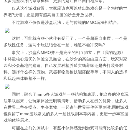
太多完整秩序的条条框框，更多的是让自己自由地探索。
仅从这个游戏背景，大家应该也可以猜出游戏会是一个怎样的世
界吧?没错，正是拥有超高自由度的沙盒开放世界。
不过游戏不仅仅是沙盒玩法，还与传统的MMO玩法相结合。
这时，可能就有些小伙伴有疑问了，一个是超高自由度，一个是
多线性任务，这两个玩法结合在一起，难道不会冲突吗?
事实上，沙盒和MMO并不是完全的相互独立，在《我的起源》
中将最核心最优的体验交叉融合，在沙盒的高自由度方面，玩家对家
园和公会基地的建造、自己发展种植养殖卖钱养家还是去打装备材
料、选择什么样的宠物、武器和物质枪技能搭配等等，不同人的选择
和玩起来体验都不一样。
同时，融合了mmo多人游戏的一些结构和表现，把众多的沙盒玩
法串联起来，让玩家体验更明确清晰。借助多人在线的优势，让多人
在世界上争夺据点、争夺宠物、一起参与世界事件等更刺激;同时游戏
也保留了mmo游戏常见的多人一起挑战副本等内容，更进一步丰富游
戏的体验层次。
可能在之前的测试中，有些小伙伴感受到游戏可能有比较多的任