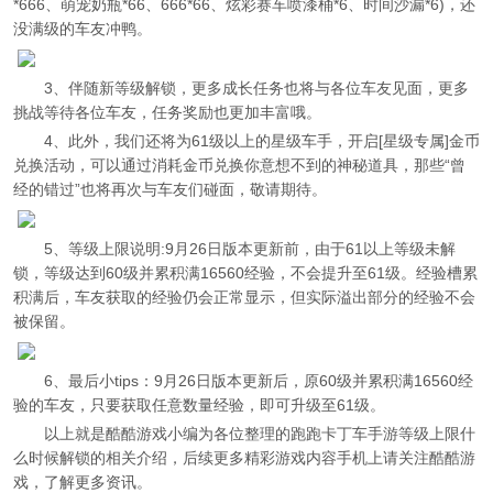
*666、萌宠奶瓶*66、666*66、炫彩赛车喷漆桶*6、时间沙漏*6)，还
没满级的车友冲鸭。
3、伴随新等级解锁，更多成长任务也将与各位车友见面，更多
挑战等待各位车友，任务奖励也更加丰富哦。
4、此外，我们还将为61级以上的星级车手，开启[星级专属]金币
兑换活动，可以通过消耗金币兑换你意想不到的神秘道具，那些“曾
经的错过”也将再次与车友们碰面，敬请期待。
5、等级上限说明:9月26日版本更新前，由于61以上等级未解
锁，等级达到60级并累积满16560经验，不会提升至61级。经验槽累
积满后，车友获取的经验仍会正常显示，但实际溢出部分的经验不会
被保留。
6、最后小tips：9月26日版本更新后，原60级并累积满16560经
验的车友，只要获取任意数量经验，即可升级至61级。
以上就是酷酷游戏小编为各位整理的跑跑卡丁车手游等级上限什
么时候解锁的相关介绍，后续更多精彩游戏内容手机上请关注酷酷游
戏，了解更多资讯。