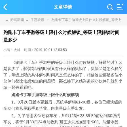
文章详情
→
游戏新闻
→
手游资讯
>
跑跑卡丁车手游等级上限什么时候解锁_等级上
限解锁时间是多少
跑跑卡丁车手游等级上限什么时候解锁_等级上限解锁时间
是多少
小编：
大雄
时间：
2019-10-01 12:03:53
《跑跑卡丁车》手游中的等级上限什么时候解锁，解锁的时间又
是多少了，解锁等级的时候又有什么样的奖励了，奖励又是怎么样的
了，等级上限的具体解锁时间又是怎么样的了，相信这些都是各位小
伙伴们都比较想知道的问题吧，那么接下来感兴趣的小伙伴们就和小
编一起去看看吧。
跑跑卡丁车手游等级上限什么时候解锁
1、9月26日版本更新后，系统将解锁61-90级，各位已经满级的
车友们将从星彩手套毕业，向着星级车手出发。
2、为了感谢各位勤奋车友，凡9月26日23:59:59前达到60级的
车友，将于9月30日24点前收到(肝王大礼包)(酷币*666、能量水晶