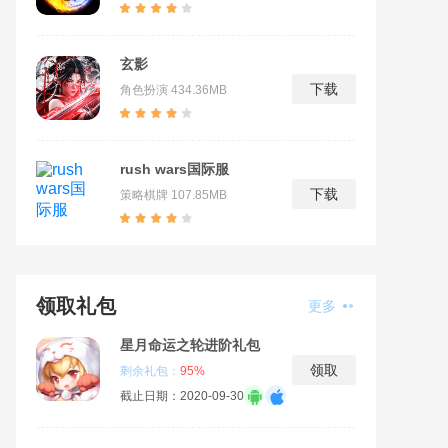
玄影
下载
角色扮演
434.36MB
rush wars国际服
下载
策略棋牌
107.85MB
领取礼包
更多
星月命运之轮进阶礼包
领取
剩余礼包：
95%
截止日期：2020-09-30