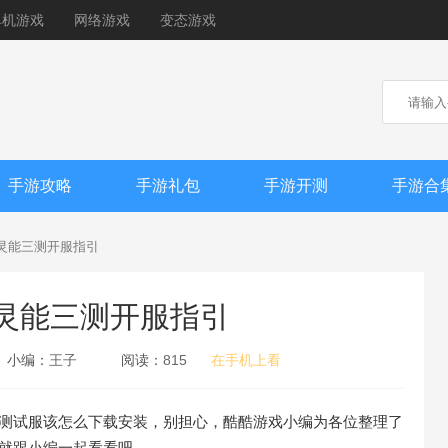
单机游戏
网络游戏
变态游戏
手游攻略
手游礼包
手游开测
手游合
0灵能三测开服指引
0灵能三测开服指引
小编：
王子
阅读：
815
在手机上看
道测试服该怎么下载安装，别担心，酷酷游戏小编为各位整理了
来就跟小编一起看看吧