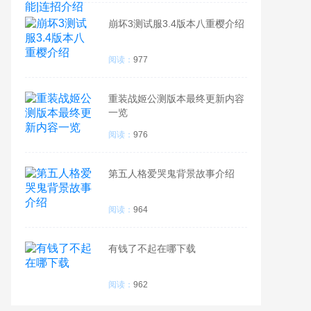
崩坏3测试服3.4版本八重樱介绍
阅读：
977
重装战姬公测版本最终更新内容
一览
阅读：
976
第五人格爱哭鬼背景故事介绍
阅读：
964
有钱了不起在哪下载
阅读：
962