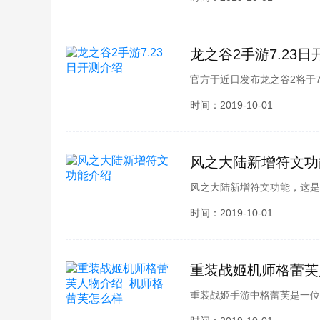
棋到底怎么样呢?相信不少小
的《动漫自走棋》基础内容介
龙之谷2手游7.23
官方于近日发布龙之谷2将于
可以进入体验。龙之谷2作为
时间：2019-10-01
面和人物形象方面也有了更大
伴们都同样的疑问吧，下面由
绍，快来跟小编一起了解一番
风之大陆新增符文功
风之大陆新增符文功能，这是
各位玩家也都想要了解吧，酷
时间：2019-10-01
下来就跟小编一起看看吧
重装战姬机师格蕾芙
重装战姬手游中格蕾芙是一位
少小伙伴们都同样的疑问吧，