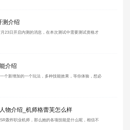
伙伴们都同样的疑问吧，下面由酷酷游戏小编为各位带来
绍，快来跟小编一起了解一番吧~
日开测介绍
7月23日开启内测的消息，在本次测试中需要测试资格才
一款3D版ARPG手游，是端游移植而来，至今也在游戏画
的进步空间。那么此次开测有哪些内容呢，相信不少小伙
酷酷游戏小编为各位带来的龙之谷2手游7.23日开测介
吧~
能介绍
一个新增加的一个玩法，多种技能效果，等你体验，想必
酷游戏小编为各位整理了风之大陆新增符文功能介绍，接
人物介绍_机师格蕾芙怎么样
SR轰炸职业机师，那么她的各项技能是什么呢，相信不
下面由酷酷游戏小编为各位带来的重装战姬机师格蕾芙人