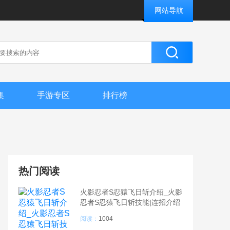
网站导航
集
手游专区
排行榜
热门阅读
火影忍者S忍猿飞日斩介绍_火影
忍者S忍猿飞日斩技能|连招介绍
阅读：
1004