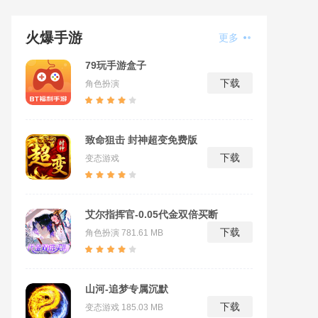
火爆手游
更多
79玩手游盒子
下载
角色扮演
致命狙击 封神超变免费版
下载
变态游戏
艾尔指挥官-0.05代金双倍买断
下载
角色扮演
781.61 MB
山河-追梦专属沉默
下载
变态游戏
185.03 MB