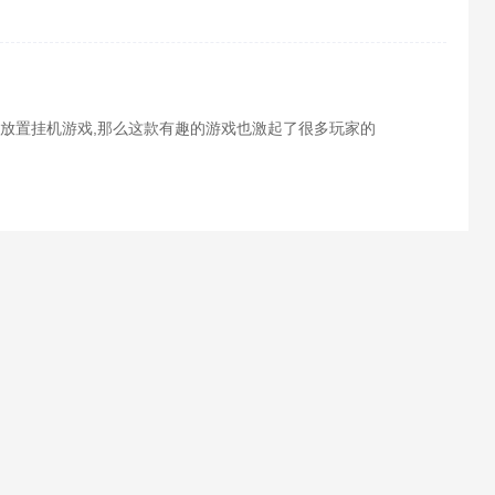
一番吧~
放置挂机游戏,那么这款有趣的游戏也激起了很多玩家的
么时候测试呢？想必各位玩家也都想要了解吧，酷酷游戏
试时间介绍，接下来就跟小编一起看看吧