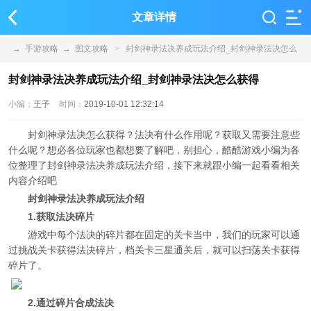
文章详情
→
手游攻略
→
图文攻略
>
封剑神录法决养成玩法介绍_封剑神录法决怎么
获得
封剑神录法决养成玩法介绍_封剑神录法决怎么获得
小编：
王子
时间：
2019-10-01 12:32:14
封剑神录法决怎么获得？法决有什么作用呢？获取又需要注意些
什么呢？想必各位玩家也都想要了解吧，别担心，酷酷游戏小编为各
位整理了封剑神录法决养成玩法介绍，接下来就跟小编一起看看相关
内容介绍吧
封剑神录法决养成玩法介绍
1.获取法决碎片
游戏中每个法决的碎片都在固定的关卡当中，我们的玩家可以通
过挑战关卡获得法决碎片，档关卡三星通关后，就可以扫荡关卡获得
碎片了。
2.通过碎片合成法决