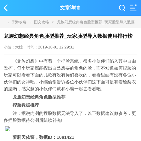
文章详情
→
手游攻略
→
图文攻略
>
龙族幻想经典角色脸型推荐_玩家脸型导入数据
使用排行榜
龙族幻想经典角色脸型推荐_玩家脸型导入数据使用排行榜
小编：
大雄
时间：
2019-10-01 12:29:31
《龙族幻想》中有着一个捏脸系统，很多小伙伴们陷入其中自由
发挥，每个玩家都能捏出自己想要的角色的脸，而不知道如何捏脸的
玩家可以看看下面的几款有没有你们喜欢的，看看里面有没有各位小
伙伴们的女神吧，小编偷偷告诉各位小伙伴们这下面可是有着绘梨衣
的脸哟，感兴趣的小伙伴们就和小编一起去看看吧。
龙族幻想经典角色脸型推荐
捏脸数据推荐
注：据说内测的捏脸数据无法导入了，以下数据建议做参考，更
多捏脸数据待公测后陆续补充!
萝莉天依酱，数据ID：1061421