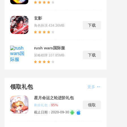
玄影
下载
角色扮演
434.36MB
rush wars国际服
下载
策略棋牌
107.85MB
领取礼包
更多
星月命运之轮进阶礼包
领取
剩余礼包：
95%
截止日期：2020-09-30