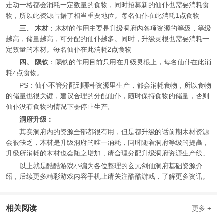
走动一格都会消耗一定数量的食物，同时招募新的仙仆也需要消耗食
物，所以此资源占据了相当重要地位。每名仙仆在此消耗1点食物
三、 木材
：木材的作用主要是升级洞府内各项资源的等级，等级
越高，储量越高，可分配的仙仆越多。同时，升级灵根也需要消耗一
定数量的木材。每名仙仆在此消耗2点食物
四、 陨铁
：陨铁的作用目前只用在升级灵根上，每名仙仆在此消
耗4点食物。
PS：仙仆不管分配到哪种资源里生产，都会消耗食物，所以食物
的储量也很关键，建议合理的分配仙仆，随时保持食物的储量，否则
仙仆没有食物的情况下会停止生产。
洞府升级：
其实洞府内的资源全部都很有用，但是都升级的话前期木材资源
会很缺乏，木材是升级洞府的唯一消耗，同时随着洞府等级的提高，
升级所消耗的木材也会随之增加，请合理分配升级洞府资源生产线。
以上就是酷酷游戏小编为各位整理的玄元剑仙洞府基础资源介
绍，后续更多精彩游戏内容手机上请关注酷酷游戏，了解更多资讯。
相关阅读
更多 +