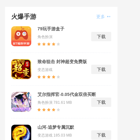
火爆手游
更多
79玩手游盒子
下载
角色扮演
致命狙击 封神超变免费版
下载
变态游戏
艾尔指挥官-0.05代金双倍买断
下载
角色扮演
781.61 MB
山河-追梦专属沉默
下载
变态游戏
185.03 MB