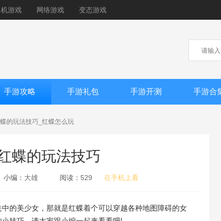
单机游戏
网络游戏
变态游戏
手游攻略
手游礼包
手游开测
手游合
蝶的玩法技巧_红蝶怎么玩
红蝶的玩法技巧
小编：
大雄
阅读：
529
在手机上看
夫中的美少女，那就是红蝶着个可以穿越各种地图障碍的女
小技巧，请大家跟小编一起来看看吧!