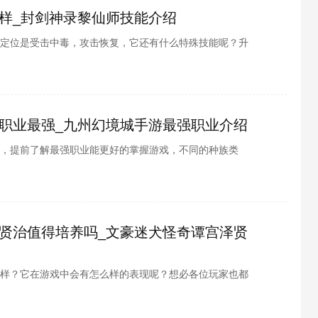
样_封剑神录黎仙师技能介绍
定位是受击中毒，攻击恢复，它还有什么特殊技能呢？升
位玩家也都想要了解吧，酷酷游戏小编为各位整理了封剑
就跟小编一起看看吧
职业最强_九州幻境城手游最强职业介绍
，提前了解最强职业能更好的掌握游戏，不同的种族类
家也都想要了解那个职业最强吧，酷酷游戏小编为各位整
介绍，接下来就跟小编一起看看吧
贤治值得培养吗_文豪迷犬怪奇谭宫泽贤
样？它在游戏中会有怎么样的表现呢？想必各位玩家也都
各位整理了文豪迷犬怪奇谭宫泽贤治值得培养吗，接下来