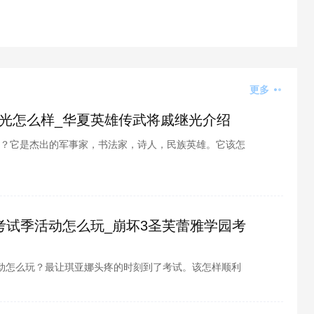
更多
光怎么样_华夏英雄传武将戚继光介绍
？它是杰出的军事家，书法家，诗人，民族英雄。它该怎
想要了解吧，酷酷游戏小编为各位整理了华夏英雄传武将
一起看看吧
考试季活动怎么玩_崩坏3圣芙蕾雅学园考
动怎么玩？最让琪亚娜头疼的时刻到了考试。该怎样顺利
都想要了解吧，酷酷游戏小编为各位整理了崩坏3圣芙蕾
下来就跟小编一起看看吧