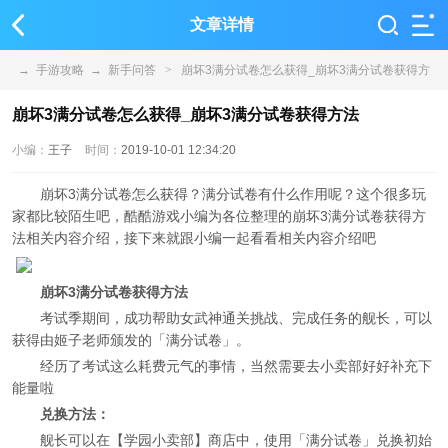
文章详情
→
手游攻略
→
新手问答
>
崩坏3满分试卷怎么获得_崩坏3满分试卷获得方
法
崩坏3满分试卷怎么获得_崩坏3满分试卷获得方法
小编：
王子
时间：
2019-10-01 12:34:20
崩坏3满分试卷怎么获得？满分试卷有什么作用呢？这个很多玩
家都比较陌生吧，酷酷游戏小编为各位整理的崩坏3满分试卷获得方
法相关内容介绍，接下来就跟小编一起看看相关内容介绍吧
崩坏3满分试卷获得方法
考试季期间，成功帮助女武神通关挑战、完成任务的舰长，可以
获得由姬子老师颁发的「满分试卷」。
经历了考试这么耗费元气的事情，当然需要去小卖部好好补充下
能量啦
兑换方法：
舰长可以在【学园小卖部】商店中，使用「满分试卷」兑换初始