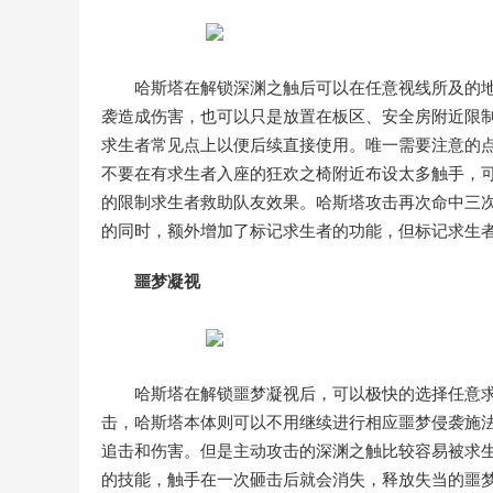
哈斯塔在解锁深渊之触后可以在任意视线所及的
袭造成伤害，也可以只是放置在板区、安全房附近限
求生者常见点上以便后续直接使用。唯一需要注意的
不要在有求生者入座的狂欢之椅附近布设太多触手，
的限制求生者救助队友效果。哈斯塔攻击再次命中三
的同时，额外增加了标记求生者的功能，但标记求生者
噩梦凝视
哈斯塔在解锁噩梦凝视后，可以极快的选择任意
击，哈斯塔本体则可以不用继续进行相应噩梦侵袭施
追击和伤害。但是主动攻击的深渊之触比较容易被求
的技能，触手在一次砸击后就会消失，释放失当的噩梦