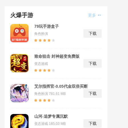
火爆手游
更多
79玩手游盒子
下载
角色扮演
致命狙击 封神超变免费版
下载
变态游戏
艾尔指挥官-0.05代金双倍买断
下载
角色扮演
781.61 MB
山河-追梦专属沉默
下载
变态游戏
185.03 MB