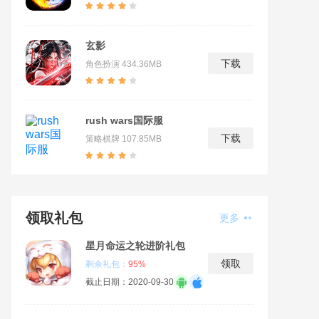
玄影
下载
角色扮演
434.36MB
rush wars国际服
下载
策略棋牌
107.85MB
领取礼包
更多
星月命运之轮进阶礼包
领取
剩余礼包：
95%
截止日期：2020-09-30