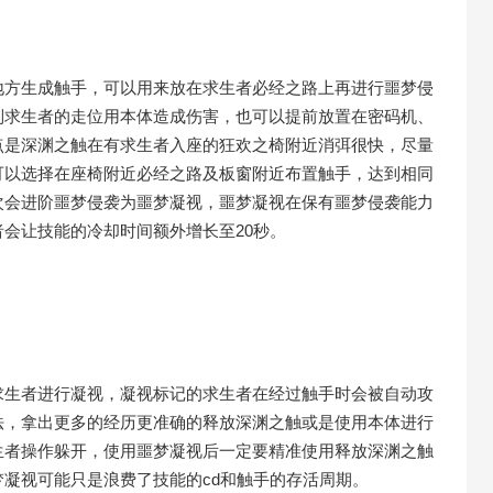
地方生成触手，可以用来放在求生者必经之路上再进行噩梦侵
制求生者的走位用本体造成伤害，也可以提前放置在密码机、
点是深渊之触在有求生者入座的狂欢之椅附近消弭很快，尽量
可以选择在座椅附近必经之路及板窗附近布置触手，达到相同
次会进阶噩梦侵袭为噩梦凝视，噩梦凝视在保有噩梦侵袭能力
会让技能的冷却时间额外增长至20秒。
求生者进行凝视，凝视标记的求生者在经过触手时会被自动攻
法，拿出更多的经历更准确的释放深渊之触或是使用本体进行
生者操作躲开，使用噩梦凝视后一定要精准使用释放深渊之触
凝视可能只是浪费了技能的cd和触手的存活周期。