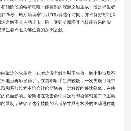
。初始阶段的哈斯塔唯一能控制的深渊之触生成手段是求生者
在25秒，哈斯塔玩家可以在默算这个时间，并准备好控制深
深渊之触不会主动攻击，除非受到哈斯塔其他技能效果的影
惕求生者靠近关键位置的深渊之触。
砸向最近的求生者，在附近没有触手时不生效。触手砸击后不
狭窄地形再触发触手，在前期触手生成较慢，一次失误可能带
选取和释放过程中均会让哈斯塔有一定程度的移速降低，在使
来的负面影响。哈斯塔在攻击命中两次时即会解锁第二个主动
殊的限制，解锁了这个技能的哈斯塔才具有极强的主动进攻能