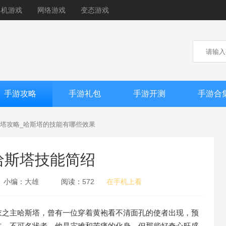
单机游戏
网络游戏
变态游戏
手游攻略
手游礼包
手游开测
手游合
塔攻略_哈斯塔的技能有哪些效果
哈斯塔技能简绍
小编：
大雄
阅读：
572
在手机上看
衣之主哈斯塔，曾有一位穿着黄袍看不清面孔的使者出现，预
主，不可名状者。他是灾难和苦痛的化身，但那些好奇心旺盛