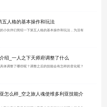
了解吧，别担心，酷酷游戏小编为各位整理了封剑神录马
一起看看吧
第五人格的基本操作和玩法
的小伙伴们简绍一下第五人格的基本操作和玩法，为没有
行解答和指导，也可以帮助喜欢这款游戏的小伙伴们进行
闪就玩一些骚操作了，现在就跟着小编往下面看吧!
介绍_一人之下天师府调整了什么
具体调整了哪些呢？调整之后的技能会有怎样的变化呢？
，别担心，酷酷游戏小编为各位整理了一人之下天师府调
看看吧
亚怎么样_空之旅人魂使维多利亚技能介