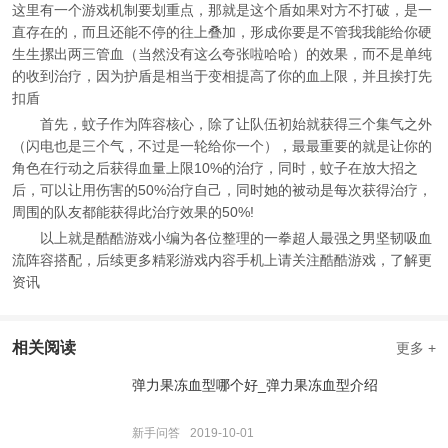
这里有一个游戏机制要划重点，那就是这个盾如果对方不打破，是一
直存在的，而且还能不停的往上叠加，形成你要是不管我我能给你硬
生生摞出两三管血（当然没有这么夸张啦哈哈）的效果，而不是单纯
的收到治疗，因为护盾是相当于变相提高了你的血上限，并且挨打先
扣盾
首先，蚊子作为阵容核心，除了让队伍初始就获得三个集气之外
（闪电也是三个气，不过是一轮给你一个），最最重要的就是让你的
角色在行动之后获得血量上限10%的治疗，同时，蚊子在放大招之
后，可以让用伤害的50%治疗自己，同时她的被动是每次获得治疗，
周围的队友都能获得此治疗效果的50%!
以上就是酷酷游戏小编为各位整理的一拳超人最强之男坚韧吸血
流阵容搭配，后续更多精彩游戏内容手机上请关注酷酷游戏，了解更
资讯
相关阅读
更多 +
弹力果冻血型哪个好_弹力果冻血型介绍
新手问答
2019-10-01