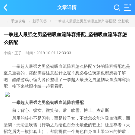
文章详情
→
手游攻略
→
新手问答
>
一拳超人最强之男坚韧吸血流阵容搭配_坚韧吸
血流阵容怎么搭配
一拳超人最强之男坚韧吸血流阵容搭配_坚韧吸血流阵容怎
么搭配
小编：
王子
时间：
2019-10-01 12:33:33
一拳超人最强之男坚韧吸血流阵容怎么搭配？好的阵容搭配也是
至关重要的，搭配需要注意些什么呢？想必各位玩家也都想要了解
吧，酷酷游戏小编为各位整理了一拳超人最强之男坚韧吸血流阵容搭
配，接下来就跟小编一起看看吧
一拳超人最强之男坚韧吸血流阵容搭配
前：背心、蚁女、微笑侠。后：吹雪、博士、杰诺斯
所用的核心不是闪电，而是蚊子女，不然怎么能叫吸血流呢，而
坚韧：无论是吹雪（行动之后给血百分比最低的套上）还是尊者（大
招之后为一横排套上），都能提供一个角色自身血上限12%的护盾，