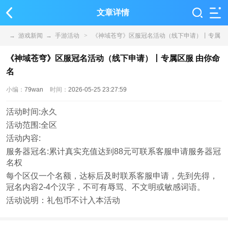
文章详情
→
游戏新闻
→
手游活动
>
《神域苍穹》区服冠名活动（线下申请）丨专属
区服 由你命名
《神域苍穹》区服冠名活动（线下申请）丨专属区服 由你命
名
小编：
79wan
时间：
2026-05-25 23:27:59
活动时间:永久
活动范围:全区
活动内容:
服务器冠名:累计真实充值达到88元可联系客服申请服务器冠
名权
每个区仅一个名额，达标后及时联系客服申请，先到先得，
冠名内容2-4个汉字，不可有辱骂、不文明或敏感词语。
活动说明：礼包币不计入本活动