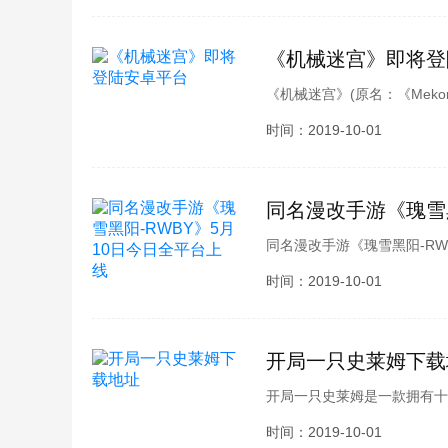
《机械迷宫》即将登
《机械迷宫》(原名：《Mek
色机器人，让人眼前一亮就留
时间：2019-10-01
巧，轻松舒缓的音乐给玩家无
想玩一下，接下来由酷酷游戏
来看看吧!
同名漫改手游《瑰雪黑
同名漫改手游《瑰雪黑阳-RW
动画《RWBY》改编，硬核
时间：2019-10-01
刺、撩斩、重拳带来的刺激享受
开局一只史莱姆下载
开局一只史莱姆是一款拥有十
比较期待这款游戏吧，很多玩
时间：2019-10-01