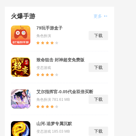
火爆手游
更多
79玩手游盒子
下载
角色扮演
致命狙击 封神超变免费版
下载
变态游戏
艾尔指挥官-0.05代金双倍买断
下载
角色扮演
781.61 MB
山河-追梦专属沉默
下载
变态游戏
185.03 MB