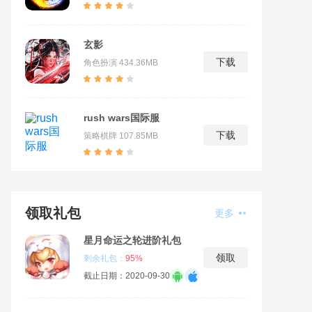
玄影
下载
角色扮演
434.36MB
rush wars国际服
下载
策略棋牌
107.85MB
领取礼包
更多
星月命运之轮进阶礼包
领取
剩余礼包：
95%
截止日期：2020-09-30