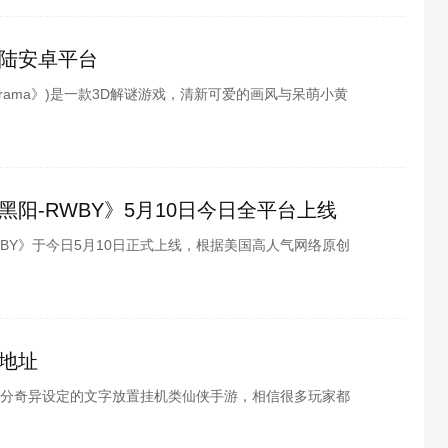
陆安卓平台
orama》)是一款3D解谜游戏，清新可爱的画风与呆萌小黄
下深刻印象。游戏画面精致，建模精美细腻，关卡设计精
比惬意的感觉。看到这里小伙伴们是不是内心迫不及待的
小编为各位整理了机械迷宫的相关内容，快来和小编一起
阳-RWBY》5月10日今日全平台上线
BY》于今日5月10日正式上线，根据美国高人气网络原创
横版动作战斗。极致操作体验，强大打击感，带你体验穿
，开启树不(dun)子世界的狩猎之旅。
地址
分奇异设定的文字放置挂机类仙侠手游，相信很多玩家都
家不知道在哪下载，酷酷游戏小编为各位整理了开局一只