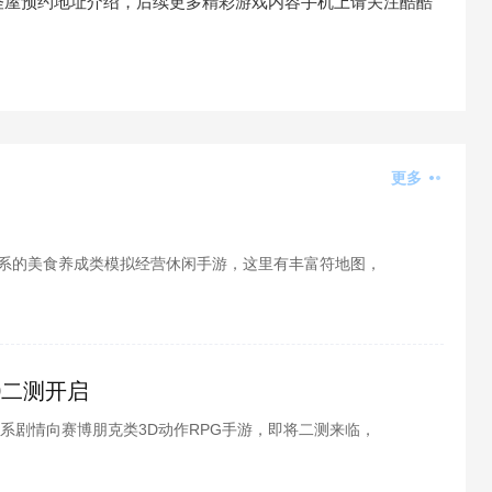
怪屋预约地址介绍，后续更多精彩游戏内容手机上请关注酷酷
更多
系的美食养成类模拟经营休闲手游，这里有丰富符地图，
这款游戏在哪下载呢？酷酷游戏小编为各位整理了料理物
下来就跟小编一起看看吧。
00二测开启
系剧情向赛博朋克类3D动作RPG手游，即将二测来临，
信很多玩家也都感兴趣吧，酷酷游戏小编为各位整理了
相关内容介绍，接下来就跟小编一起看看相关内容介绍吧。