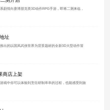
00二测开启
系剧情向赛博朋克类3D动作RPG手游，即将二测来临，
信很多玩家也都感兴趣吧，酷酷游戏小编为各位整理了
相关内容介绍，接下来就跟小编一起看看相关内容介绍吧。
地址
推出的以国风武侠世界为背景题材的全新3D大型动作冒
家对这款游戏都比较有兴趣，那么在哪下载呢？酷酷游戏小
星下载地址相关内容介绍，接下来就跟小编一起看看吧。
果商店上架
游戏中你可以体验到烹饪研制串串的过程，也能感受到旅
非常的有兴趣，酷酷游戏小编为各位整理了旅行串串上线
编一起去看看吧。