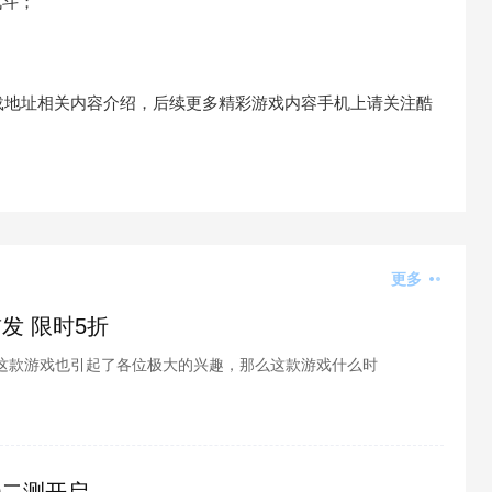
战斗；
载地址相关内容介绍，后续更多精彩游戏内容手机上请关注酷
更多
发 限时5折
这款游戏也引起了各位极大的兴趣，那么这款游戏什么时
期待，别担心，酷酷游戏小编为各位整理了迷室3上线时
小编一起看看相关资讯吧。