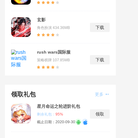
玄影
下载
角色扮演
434.36MB
rush wars国际服
下载
策略棋牌
107.85MB
领取礼包
更多
星月命运之轮进阶礼包
领取
剩余礼包：
95%
截止日期：2020-09-30