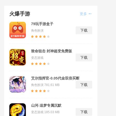
火爆手游
更多
79玩手游盒子
下载
角色扮演
致命狙击 封神超变免费版
下载
变态游戏
艾尔指挥官-0.05代金双倍买断
下载
角色扮演
781.61 MB
山河-追梦专属沉默
下载
变态游戏
185.03 MB