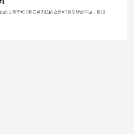
址
出的适用于IOS和安卓系统的全新AR类型沙盒手游，模拟
呢？酷酷游戏小编为各位整理了我的世界地球预约地址介
吧。