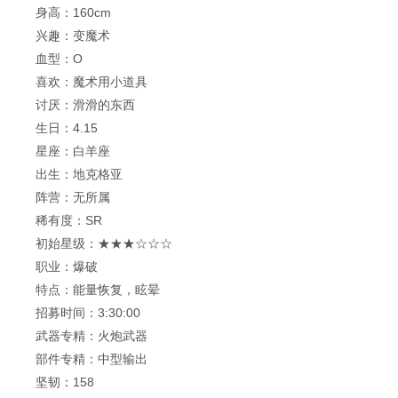
身高：160cm
兴趣：变魔术
血型：O
喜欢：魔术用小道具
讨厌：滑滑的东西
生日：4.15
星座：白羊座
出生：地克格亚
阵营：无所属
稀有度：SR
初始星级：★★★☆☆☆
职业：爆破
特点：能量恢复，眩晕
招募时间：3:30:00
武器专精：火炮武器
部件专精：中型输出
坚韧：158