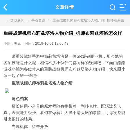
文章详情
→
游戏新闻
→
手游资讯
>
重装战姬机师布莉兹塔洛人物介绍_机师布莉兹
塔洛怎么样
重装战姬机师布莉兹塔洛人物介绍_机师布莉兹塔洛怎么样
小编：
鬼鬼
时间：
2019-10-01 12:05:43
师重装战姬手游中布莉兹塔洛是一位SR爆破职业机，那么她的
各项技能是什么呢，相信不少小伙伴们都同样的疑问吧，下面由酷酷
游戏小编为各位带来的重装战姬机师布莉兹塔洛人物介绍，快来跟小
编一起了解一番吧~
重装战姬机师布莉兹塔洛人物介绍
角色档案
擅长使用小道具的魔术师随身携带着一副扑克牌。既活泼又认
真，表演能力极强。看似在做着让人摸不清头脑的事情，可每次都能
引出很好的结局。
专属机体：暂未开放