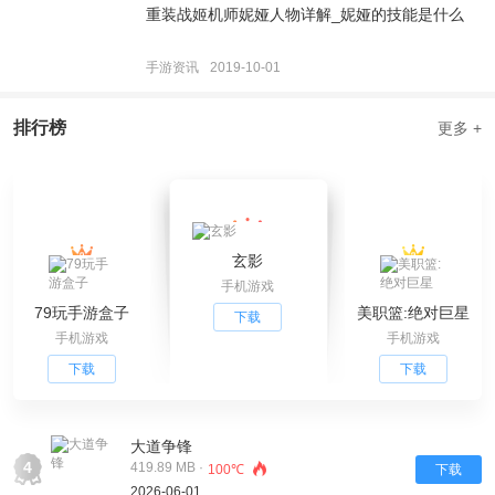
重装战姬机师妮娅人物详解_妮娅的技能是什么
手游资讯
2019-10-01
排行榜
更多 +
玄影
手机游戏
79玩手游盒子
美职篮:绝对巨星
下载
手机游戏
手机游戏
下载
下载
大道争锋
4
419.89 MB ·
100℃
下载
2026-06-01