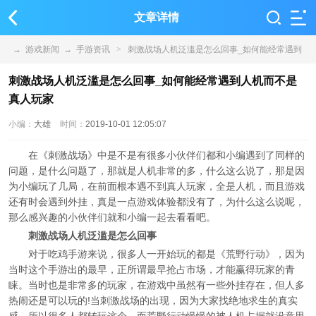
文章详情
→
游戏新闻
→
手游资讯
>
刺激战场人机泛滥是怎么回事_如何能经常遇到
人机而不是真人玩家
刺激战场人机泛滥是怎么回事_如何能经常遇到人机而不是
真人玩家
小编：
大雄
时间：
2019-10-01 12:05:07
在《刺激战场》中是不是有很多小伙伴们都和小编遇到了同样的
问题，是什么问题了，那就是人机非常的多，什么这么说了，那是因
为小编玩了几局，在前面根本遇不到真人玩家，全是人机，而且游戏
还有时会遇到外挂，真是一点游戏体验都没有了，为什么这么说呢，
那么感兴趣的小伙伴们就和小编一起去看看吧。
刺激战场人机泛滥是怎么回事
对于吃鸡手游来说，很多人一开始玩的都是《荒野行动》，因为
当时这个手游出的最早，正所谓最早抢占市场，才能赢得玩家的青
睐。当时也是非常多的玩家，在游戏中虽然有一些外挂存在，但人多
热闹还是可以玩的!当刺激战场的出现，因为大家找绝地求生的真实