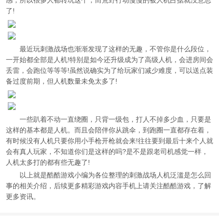
感，所以很多人都转玩这个，而荒野行动慢慢的被人机占据就没意思
了!
最近玩刺激战场也渐渐发现了这样的无趣，不管你是什么段位，
一开始都全部是人机!特别是如今还升级成为了高级人机，会进房间会
丢雷，会跑位等等等!虽然说确实为了给玩家们减少难度，可以送点装
备过度前期，但人机数量未免太多了!
一些趴着不动一直绕圈，只背一级包，打人不掉多少血，只要是
这样的基本都是人机。而且会陪伴你从跳伞，到跑圈一直都存在着，
有时候没有人机只要你用小手枪开枪就会来!往往要到最后十来个人就
会有真人玩家，不知道你们是这样的吗?是不是跟老司机感觉一样，
人机太多打的都有些无趣了!
以上就是酷酷游戏小编为各位整理的刺激战场人机泛滥是怎么回
事的相关介绍，后续更多精彩游戏内容手机上请关注酷酷游戏，了解
更多资讯。