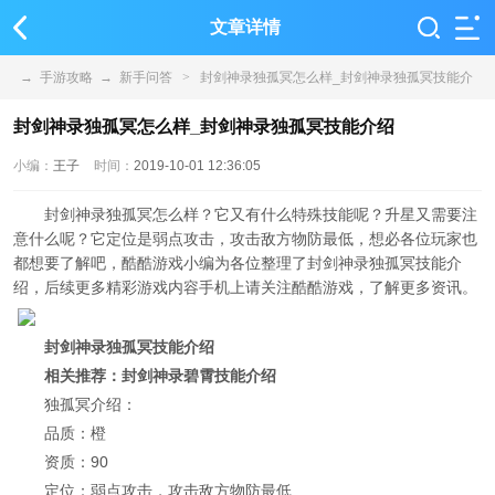
文章详情
→
手游攻略
→
新手问答
>
封剑神录独孤冥怎么样_封剑神录独孤冥技能介
绍
封剑神录独孤冥怎么样_封剑神录独孤冥技能介绍
小编：
王子
时间：
2019-10-01 12:36:05
封剑神录独孤冥怎么样？它又有什么特殊技能呢？升星又需要注
意什么呢？它定位是弱点攻击，攻击敌方物防最低，想必各位玩家也
都想要了解吧，酷酷游戏小编为各位整理了封剑神录独孤冥技能介
绍，后续更多精彩游戏内容手机上请关注酷酷游戏，了解更多资讯。
封剑神录独孤冥技能介绍
相关推荐：封剑神录碧霄技能介绍
独孤冥介绍：
品质：橙
资质：90
定位：弱点攻击，攻击敌方物防最低