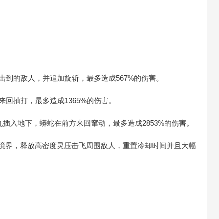
攻击到的敌人，并追加旋斩，最多造成567%的伤害。
丸来回抽打，最多造成1365%的伤害。
蛇尾丸插入地下，蟒蛇在前方来回窜动，最多造成2853%的伤害。
次元境界，释放高密度灵压击飞周围敌人，重置冷却时间并且大幅