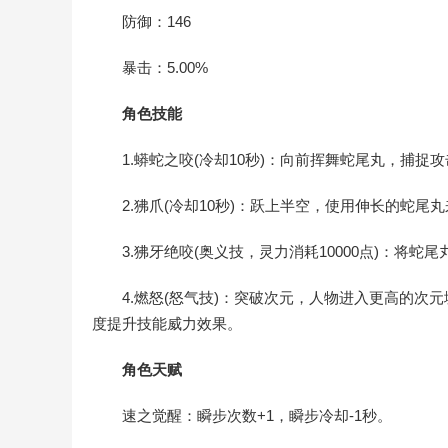
防御：146
暴击：5.00%
角色技能
1.蟒蛇之咬(冷却10秒)：向前挥舞蛇尾丸，捕捉
2.狒爪(冷却10秒)：跃上半空，使用伸长的蛇尾
3.狒牙绝咬(奥义技，灵力消耗10000点)：将
4.燃怒(怒气技)：突破次元，人物进入更高的
度提升技能威力效果。
角色天赋
速之觉醒：瞬步次数+1，瞬步冷却-1秒。