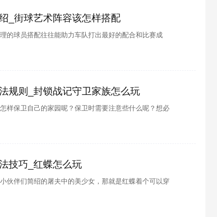
绍_街球艺术阵容该怎样搭配
理的球员搭配往往能助力车队打出最好的配合和比赛成
解吧，别担心，酷酷游戏小编为各位整理了街球艺术阵容
起看看吧
法规则_封锁战记守卫家族怎么玩
怎样保卫自己的家园呢？保卫时需要注意些什么呢？想必
担心，酷酷游戏小编为各位整理了封印战记守卫家族玩法
看吧
法技巧_红蝶怎么玩
小伙伴们简绍的屠夫中的美少女，那就是红蝶着个可以穿
小编就为小伙伴们简绍的红蝶的技巧和技能的小技巧，请