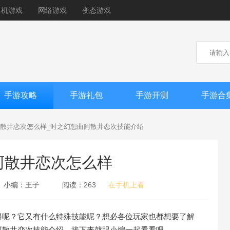
单机游戏
网络游戏
变态游戏
手游攻略
手游礼包
手游开测
手游合
散井恋次怎么样_时之幻想曲阿散井恋次技能介绍
阿散井恋次怎么样
小编：
王子
阅读：
263
在手机上看
得呢？它又有什么特殊技能呢？想必各位玩家也都想要了解
阿散井恋次技能介绍，接下来就跟小编一起看看吧