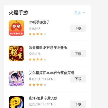
火爆手游
更多
79玩手游盒子
下载
角色扮演
致命狙击 封神超变免费版
下载
变态游戏
艾尔指挥官-0.05代金双倍买断
下载
角色扮演
781.61 MB
山河-追梦专属沉默
下载
变态游戏
185.03 MB