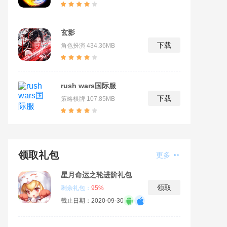
玄影
下载
角色扮演
434.36MB
rush wars国际服
下载
策略棋牌
107.85MB
领取礼包
更多
星月命运之轮进阶礼包
领取
剩余礼包：
95%
截止日期：2020-09-30