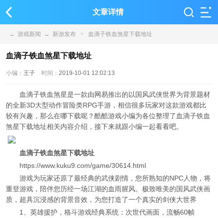
文章详情
→
游戏新闻
→
新游发布
>
血滴子铁血煞星下载地址
血滴子铁血煞星下载地址
小编：
王子
时间：
2019-10-01 12:02:13
血滴子铁血煞星是一款由网易推出的以国风武侠世界为背景题材
的全新3D大型动作冒险类RPG手游，相信很多玩家对这款游戏都比
较有兴趣，那么在哪下载呢？酷酷游戏小编为各位整理了血滴子铁血
煞星下载地址相关内容介绍，接下来就跟小编一起看看吧。
血滴子铁血煞星下载地址
https://www.kuku9.com/game/30614.html
游戏为玩家还原了最经典的武侠剧情，您所熟知的NPC人物，将
重登游戏，陪伴您历经一场江湖的血雨腥风。极致唯美的国风武侠画
质，超具沉浸感的背景音效，为您打造了一个真实的剑侠大世界
1、英雄援护，格斗游戏经典系统：次世代画面，流畅60帧