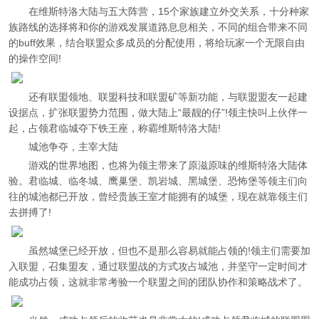
在维斯特洛大陆与五大阵营，15个家族建立外交关系，十分种家
族路线的选择将和你的游戏发展道路息息相关，不同的组合带来不同
的buff效果，结合联盟众多成员的分配使用，将给玩家一个无限自由
的操作空间!
还有联盟领地、联盟科技和联盟矿等新功能，与联盟盟友一起建
设据点，扩张联盟势力范围，做大陆上“最靓的仔”!领主快叫上伙伴一
起，占领君临城夺下铁王座，称霸维斯特洛大陆!
城池争夺，主宰大陆
游戏的世界地图，也将为领主带来了原滋原味的维斯特洛大陆体
验。君临城、临冬城、鹰巢堡、凯岩城、黑城堡、恐怖堡等领主们向
往的城池都已开放，曾经贵族王室才能拥有的城堡，现在就靠领主们
去拼搏了!
虽然城堡已经开放，但也不是那么容易就能占领的!领主们需要加
入联盟，召集盟友，通过联盟战的方式攻占城池，并坚守一定时间才
能成功占领，这就非常考验一个联盟之间的团队协作和策略战术了。