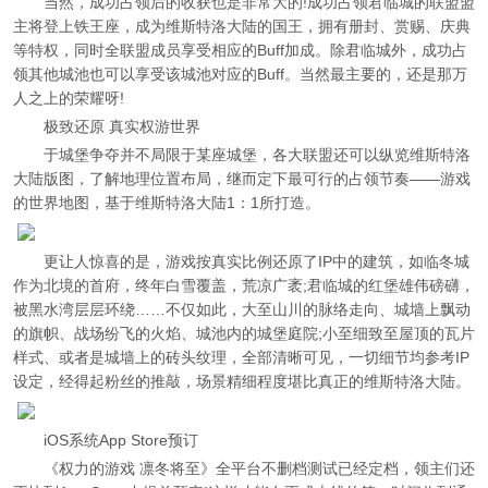
当然，成功占领后的收获也是非常大的!成功占领君临城的联盟盟
主将登上铁王座，成为维斯特洛大陆的国王，拥有册封、赏赐、庆典
等特权，同时全联盟成员享受相应的Buff加成。除君临城外，成功占
领其他城池也可以享受该城池对应的Buff。当然最主要的，还是那万
人之上的荣耀呀!
极致还原 真实权游世界
于城堡争夺并不局限于某座城堡，各大联盟还可以纵览维斯特洛
大陆版图，了解地理位置布局，继而定下最可行的占领节奏——游戏
的世界地图，基于维斯特洛大陆1：1所打造。
更让人惊喜的是，游戏按真实比例还原了IP中的建筑，如临冬城
作为北境的首府，终年白雪覆盖，荒凉广袤;君临城的红堡雄伟磅礴，
被黑水湾层层环绕……不仅如此，大至山川的脉络走向、城墙上飘动
的旗帜、战场纷飞的火焰、城池内的城堡庭院;小至细致至屋顶的瓦片
样式、或者是城墙上的砖头纹理，全部清晰可见，一切细节均参考IP
设定，经得起粉丝的推敲，场景精细程度堪比真正的维斯特洛大陆。
iOS系统App Store预订
《权力的游戏 凛冬将至》全平台不删档测试已经定档，领主们还