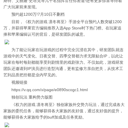
斯特、艾丽娅·史塔克等几十名指挥官任你差遣!还有更多惊喜等待着
广大玩家前来发现。
预约超1200万!7月10日不删档
目前，《权力的游戏 凛冬将至》手游全平台预约人数突破1200
万，并获得苹果官方编辑推荐入选App Store时下热门榜。在玩家追
捧和苹果编辑认可的背后，是研发团队的诚意。
为了能让玩家在玩游戏的过程中完全沉浸在其中，研发团队就连
游戏中的天气变化、日夜交替、四季交替都力求无限贴合IP，以此让
玩家在每时每刻都能享受到剧情里的戏剧张力。不仅如此，游戏研发
团队还邀请到IP演员进行造型沟通，更有监修方亲自把关，从技术工
艺到品质把控都是业内罕见的。
视频链接
https://v.qq.com/x/page/e0890scogc1.html
独创玩法 重构势力版图
《权力的游戏 凛冬将至》独创家族外交势力玩法，通过完成各大
家族的委托任务，能够获得各大家族的友好值，通过友好值的提升，
能够获得各大家族给予的buff加成及任务奖励。