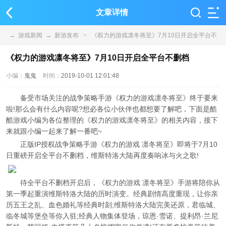
文章详情
→
游戏新闻
→
新游发布
>
《权力的游戏凛冬将至》7月10日开启全平台不
删档
《权力的游戏凛冬将至》7月10日开启全平台不删档
小编：
鬼鬼
时间：
2019-10-01 12:01:48
备受市场关注的战争策略手游《权力的游戏凛冬将至》终于要来
啦!那么会有什么内容呢?想必各位小伙伴也都想要了解吧，下面是酷
酷游戏小编为各位整理的《权力的游戏凛冬将至》的相关内容，接下
来就跟小编一起来了解一番吧~
正版IP授权战争策略手游《权力的游戏 凛冬将至》即将于7月10
日重磅开启全平台不删档，维斯特洛大陆再度奏响冰与火之歌!
待全平台不删档开启后，《权力的游戏 凛冬将至》手游将陪你从
第一季起重演维斯特洛大陆的历时演变。经典剧情高度重现，让你亲
历五王之乱、血色婚礼等经典时刻;维斯特洛大陆完美还原，君临城、
临冬城等堡垒等你入驻;经典人物集体登场，琼恩·雪诺、提利昂·兰尼