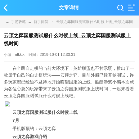
文章详情
→
手游攻略
→
新手问答
>
云顶之弈国服测试服什么时候上线_云顶之弈国
服测试服上线时间
云顶之弈国服测试服什么时候上线_云顶之弈国服测试服上
线时间
小编：
ntkktk
时间：
2019-10-01 12:33:31
在全民自走棋的当前大环境下，英雄联盟也不甘示弱，推出了一
款属于自己的自走棋玩法——云顶之弈。目前外服已经开始测试，许
多玩家都已经迫不及待地开始盼望国服的上线。酷酷游戏小编本次就
为各位心急的玩家带来了云顶之弈国服测试服上线时间，一起来看看
云顶之弈国服测试服什么时候上线吧。
云顶之弈国服测试服什么时候上线
7月
手机版预约：云顶之弈
云顶之弈游戏介绍