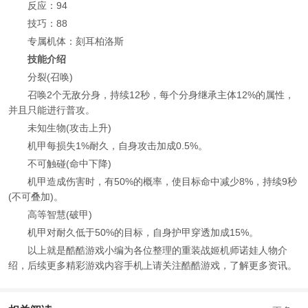
反应：94
技巧：88
专属机体：刻耳柏洛斯
技能介绍
分裂(召唤)
召唤2个无敌分身，持续12秒，每个分身继承主体12%的属性，
并且只能进行普攻。
未知生物(攻击上升)
机甲每损失1%耐久，自身攻击加成0.5%。
不可触碰(命中下降)
机甲造成伤害时，有50%的概率，使目标命中减少8%，持续9秒
(不可叠加)。
高等智慧(破甲)
机甲对耐久低于50%的目标，自身护甲穿透加成15%。
以上就是酷酷游戏小编为各位整理的重装战姬机师诺娃人物介
绍，后续更多精彩游戏内容手机上请关注酷酷游戏，了解更多资讯。