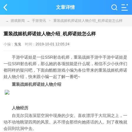
文章详情
→
游戏新闻
→
手游资讯
>
重装战姬机师诺娃人物介绍_机师诺娃怎么样
重装战姬机师诺娃人物介绍_机师诺娃怎么样
小编：
鬼鬼
时间：
2019-10-01 12:05:24
手游中诺娃是一位SSR射击机师，重装战姬手游中手游中诺娃是
一位SSR射击机师，那么她的各项技能是什么呢，相信不少小伙伴们
都同样的疑问吧，下面由酷酷游戏小编为各位带来的重装战姬机师诺
娃人物介绍，快来跟小编一起了解一番吧~
重装战姬机师诺娃人物介绍
人物经历
自克尔贝洛深层空洞中现身的少女。喜欢漂浮于大坑洞之上，一
动不动地眺望四周的风景。从不理会那些向她搭话的人。到了夜晚就
会回到坑洞中去。