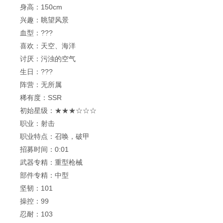
身高：150cm
兴趣：眺望风景
血型：???
喜欢：天空、海洋
讨厌：污浊的空气
生日：???
阵营：无所属
稀有度：SSR
初始星级：★★★☆☆☆
职业：射击
职业特点：召唤，破甲
招募时间：0:01
武器专精：重型枪械
部件专精：中型
坚韧：101
操控：99
忍耐：103